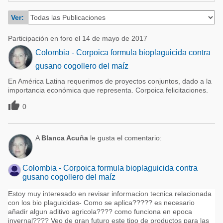
Acuacultura
Comunidades en portugués
Ver:
Micotoxinas
Micotoxinas
Participación en foro el 14 de mayo de 2017
Avicultura
Avicultura
Colombia - Corpoica formula bioplaguicida contra
Porcicultura
gusano cogollero del maíz
Porcicultura
Lechería
En América Latina requerimos de proyectos conjuntos, dado a la
Ganadería
importancia económica que representa. Corpoica felicitaciones.
Balanceados - Piensos
Lechería

0
A
Blanca Acuña
le gusta el comentario:
Colombia - Corpoica formula bioplaguicida contra
gusano cogollero del maíz
Estoy muy interesado en revisar informacion tecnica relacionada
con los bio plaguicidas- Como se aplica????? es necesario
añadir algun aditivo agricola???? como funciona en epoca
invernal???? Veo de gran futuro este tipo de productos para las