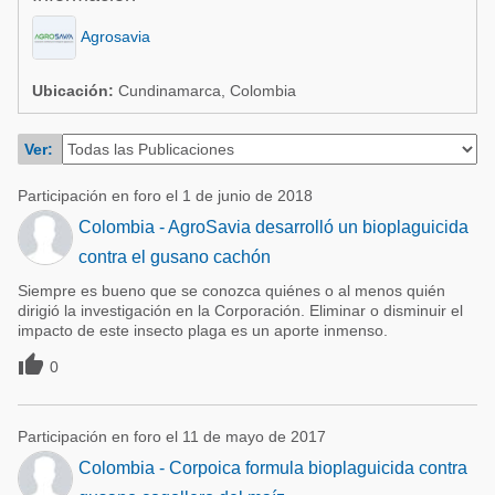
Acuacultura
Comunidades en portugués
Agrosavia
Micotoxinas
Micotoxinas
Avicultura
Ubicación:
Cundinamarca, Colombia
Avicultura
Porcicultura
Ver:
Porcicultura
Lechería
Ganadería
Participación en foro el 1 de junio de 2018
Balanceados - Piensos
Colombia - AgroSavia desarrolló un bioplaguicida
Lechería
contra el gusano cachón
Siempre es bueno que se conozca quiénes o al menos quién
dirigió la investigación en la Corporación. Eliminar o disminuir el
impacto de este insecto plaga es un aporte inmenso.

0
Participación en foro el 11 de mayo de 2017
Colombia - Corpoica formula bioplaguicida contra