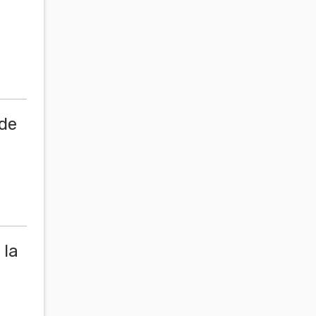
 de
 la