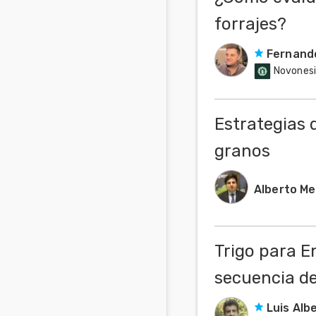
forrajes?
Fernand
Novonesi
Estrategias 
granos
Alberto M
Trigo para En
secuencia de
Luis Alb