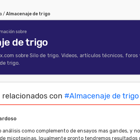
a
/
Almacenaje de trigo
rmación sobre
e de trigo
.com sobre Silo de trigo. Videos, artículos técnicos, foros 
de trigo.
 relacionados con
#
Almacenaje de trigo
ardoso
do análisis como complemento de ensayos mas gandes, y no
 de micotoxinas. Igualmente pronto tendremos resultados 