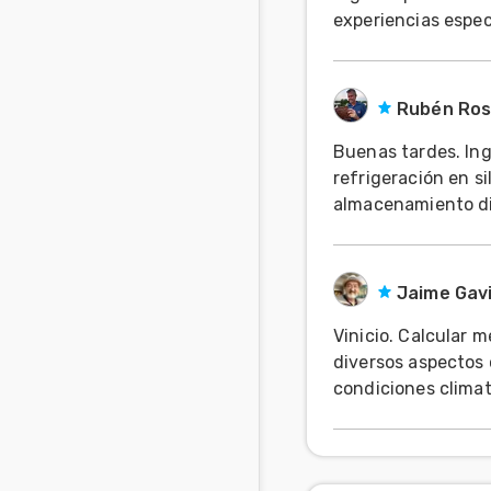
experiencias espec
Mascotas
disposición.
Comunidades
en inglés
Rubén Ros
Buenas tardes. Ing Hugo: si su pregunta es si existen experiencias de
Comunidades
refrigeración en silo bolsa, la 
en portugués
almacenamiento dif
Jaime Gav
Vinicio. Calcular 
diversos aspectos 
condiciones climat
se ha hecho para c