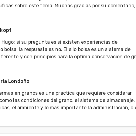
íficas sobre este tema. Muchas gracias por su comentario,
kopf
respuesta es no. El silo bolsa es un sistema de
erente y con principios para la óptima conservación de g
también distintos. La bolsa al tener
iria Londoño
mermas en granos es una practica que requiere considerar
como las condiciones del grano, el sistema de almacenaje, 
icas, el ambiente y lo mas importante la administracion, o
onservar las condiciones de calidad y cantidad