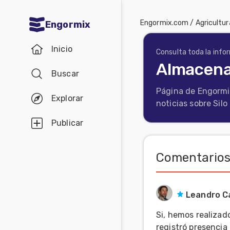
Engormix.com
/
Agricultur
Engormix
Comunidades
Inicio
en español
Consulta toda la info
Almacenaj
Buscar
Agricultura
Página de Engormix
Balanceados
Explorar
noticias sobre Silo 
-
Publicar
Piensos
Avicultura
Comentarios
Ganadería
Lechería
Leandro C
Micotoxinas
Si, hemos realiza
Porcicultura
registró presencia