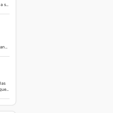
 a su
ranos
las
 que