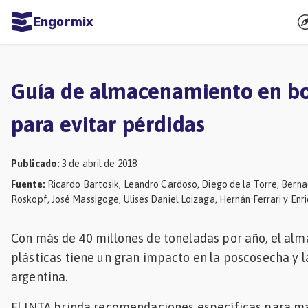
Engormix
dades
ñol
Guía de almacenamiento en bol
Agricultura
para evitar pérdidas
Balanceados
-
Publicado
:
3 de abril de 2018
Piensos
Fuente
:
Ricardo Bartosik, Leandro Cardoso, Diego de la Torre, Bern
Roskopf, José Massigoge, Ulises Daniel Loizaga, Hernán Ferrari y Enr
Avicultura
Ganadería
Con más de 40 millones de toneladas por año, el alm
Lechería
plásticas tiene un gran impacto en la poscosecha y l
argentina.
Micotoxinas
Porcicultura
El INTA brinda recomendaciones específicas para ma