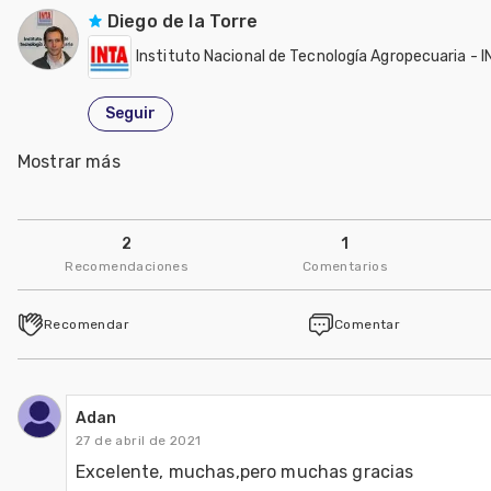
Diego de la Torre
Instituto Nacional de Tecnología Agropecuaria - 
Seguir
Mostrar más
Bernadette Abadía
Instituto Nacional de Tecnología Agropecuaria - 
2
1
Seguir
Recomendaciones
Comentarios
Rubén Roskopf
Recomendar
Comentar
Instituto Nacional de Tecnología Agropecuaria - 
Seguir
Adan
Ulises Loizaga
27 de abril de 2021
Excelente, muchas,pero muchas gracias
Instituto Nacional de Tecnología Agropecuaria - 