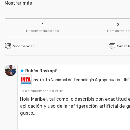
Mostrar más
Rita Abalone
CONICET Argentina
1
2
Seguir
Recomendaciones
Comentarios
Analía Gastón
Recomendar
Coment
Universidad Nacional de Rosario - UNR
Seguir
Rubén Roskopf
Instituto Nacional de Tecnología Agropecuaria - IN
18 de diciembre de 2018
Hola Maribel, tal como lo describís con exactitud e
aplicación y uso de la refrigeración artificial de g
gusto..  