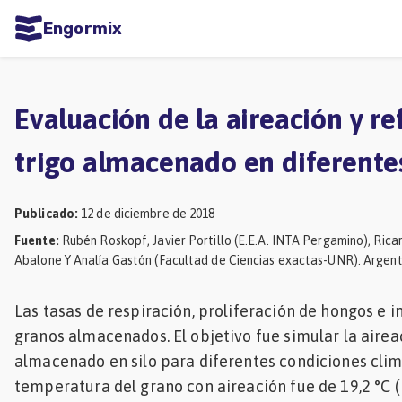
Engormix
dades
ñol
Evaluación de la aireación y ref
Agricultura
trigo almacenado en diferentes
Balanceados
-
Publicado
:
12 de diciembre de 2018
Piensos
Fuente
:
Rubén Roskopf, Javier Portillo (E.E.A. INTA Pergamino), Rica
Abalone Y Analía Gastón (Facultad de Ciencias exactas-UNR). Argent
Avicultura
Ganadería
Las tasas de respiración, proliferación de hongos e 
Lechería
granos almacenados. El objetivo fue simular la aireaci
almacenado en silo para diferentes condiciones clim
Micotoxinas
temperatura del grano con aireación fue de 19,2 °C (
Porcicultura