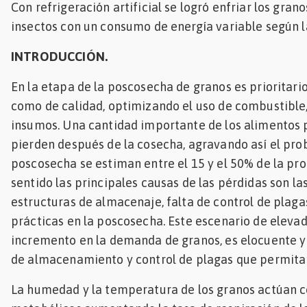
Con refrigeración artificial se logró enfriar los gran
Mascotas
insectos con un consumo de energía variable según la
dades
INTRODUCCIÓN.
s
En la etapa de la poscosecha de granos es prioritari
dades
como de calidad, optimizando el uso de combustible,
gués
insumos. Una cantidad importante de los alimentos p
pierden después de la cosecha, agravando así el pr
poscosecha se estiman entre el 15 y el 50% de la pro
sentido las principales causas de las pérdidas son l
estructuras de almacenaje, falta de control de plag
prácticas en la poscosecha. Este escenario de elev
incremento en la demanda de granos, es elocuente y
de almacenamiento y control de plagas que permitan
La humedad y la temperatura de los granos actúan c