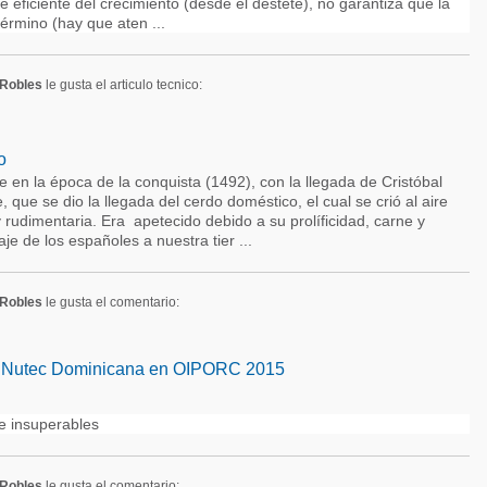
 eficiente del crecimiento (desde el destete), no garantiza que la
término (hay que aten ...
Robles
le gusta el articulo tecnico:
o
ue en la época de la conquista (1492), con la llegada de Cristóbal
 que se dio la llegada del cerdo doméstico, el cual se crió al aire
 rudimentaria. Era apetecido debido a su prolíficidad, carne y
je de los españoles a nuestra tier ...
Robles
le gusta el comentario:
e Nutec Dominicana en OIPORC 2015
e insuperables
Robles
le gusta el comentario: