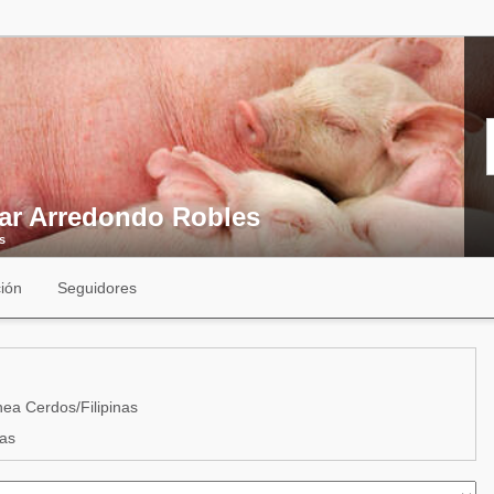
ar Arredondo Robles
s
ión
Seguidores
ea Cerdos/Filipinas
nas