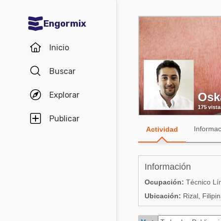
Engormix
Comunidades en español
Inicio
Agricultura
Buscar
Balanceados - Piensos
Explorar
Osk
Avicultura
175 vista
Ganadería
Publicar
Informac
Actividad
Lechería
Micotoxinas
Información
Porcicultura
Ocupación:
Técnico Lín
Mascotas
Ubicación:
Rizal, Filipi
Comunidades en inglés