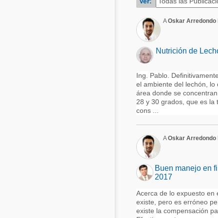
Ver:
Acuacultura
Comunidades en portugués
A
Oskar Arredondo 
Micotoxinas
Micotoxinas
Avicultura
Nutrición de Lech
Avicultura
Porcicultura
Porcicultura
Ing. Pablo. Definitivament
Lechería
el ambiente del lechón, lo 
Ganadería
área donde se concentran l
Balanceados - Piensos
28 y 30 grados, que es la 
Lechería
cons ...
A
Oskar Arredondo 
Buen manejo en fi
2017
Acerca de lo expuesto en 
existe, pero es erróneo p
existe la compensación pa