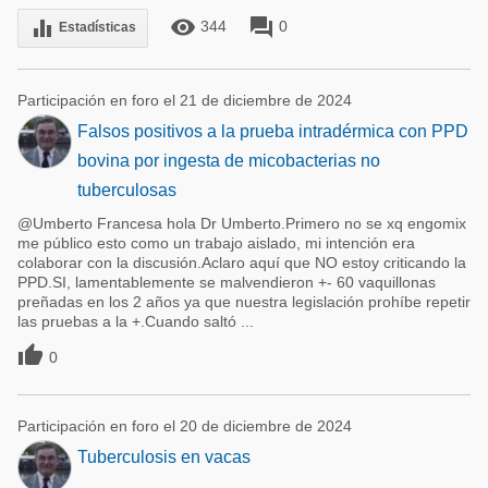
remove_red_eye
forum
equalizer
344
0
Estadísticas
Participación en foro el 21 de diciembre de 2024
Falsos positivos a la prueba intradérmica con PPD
bovina por ingesta de micobacterias no
tuberculosas
@Umberto Francesa hola Dr Umberto.Primero no se xq engomix
me público esto como un trabajo aislado, mi intención era
colaborar con la discusión.Aclaro aquí que NO estoy criticando la
PPD.SI, lamentablemente se malvendieron +- 60 vaquillonas
preñadas en los 2 años ya que nuestra legislación prohíbe repetir
las pruebas a la +.Cuando saltó ...

0
Participación en foro el 20 de diciembre de 2024
Tuberculosis en vacas