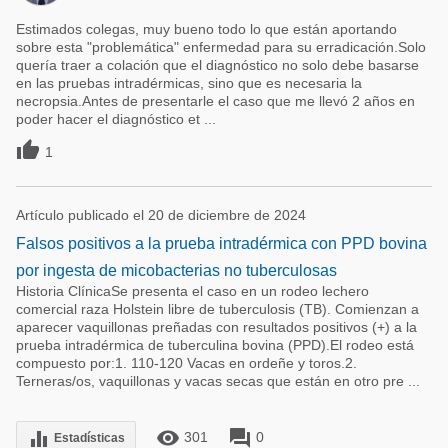
Estimados colegas, muy bueno todo lo que están aportando
sobre esta "problemática" enfermedad para su erradicación.Solo
quería traer a colación que el diagnóstico no solo debe basarse
en las pruebas intradérmicas, sino que es necesaria la
necropsia.Antes de presentarle el caso que me llevó 2 años en
poder hacer el diagnóstico et ...

1
Artículo publicado el 20 de diciembre de 2024
Falsos positivos a la prueba intradérmica con PPD bovina
por ingesta de micobacterias no tuberculosas
Historia ClínicaSe presenta el caso en un rodeo lechero
comercial raza Holstein libre de tuberculosis (TB). Comienzan a
aparecer vaquillonas preñadas con resultados positivos (+) a la
prueba intradérmica de tuberculina bovina (PPD).El rodeo está
compuesto por:1. 110-120 Vacas en ordeñe y toros.2.
Terneras/os, vaquillonas y vacas secas que están en otro pre ...
remove_red_eye
forum
equalizer
301
0
Estadísticas