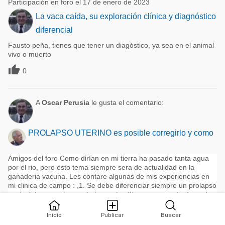
Participación en foro el 17 de enero de 2023
La vaca caída, su exploración clínica y diagnóstico
diferencial
Fausto peña, tienes que tener un diagóstico, ya sea en el animal
vivo o muerto

0
A
Oscar Perusia
le gusta el comentario:
PROLAPSO UTERINO es posible corregirlo y como
Amigos del foro Como dirían en mi tierra ha pasado tanta agua
por el rio, pero esto tema siempre sera de actualidad en la
ganaderia vacuna. Les contare algunas de mis experiencias en
mi clinica de campo : ,1. Se debe diferenciar siempre un prolapso
vaginal de un prolapso uterino, este ultimo se presenta después
del parto casi siempre inmediatamente después de el, en el
prolapso vaginal por lo gen ...
Inicio
Publicar
Buscar