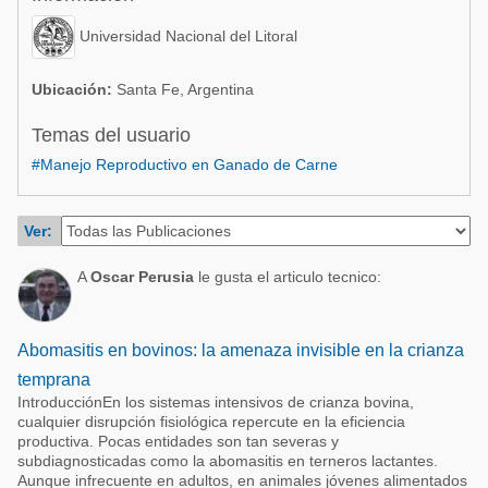
Acuacultura
Comunidades en portugués
Universidad Nacional del Litoral
Micotoxinas
Micotoxinas
Avicultura
Ubicación:
Santa Fe, Argentina
Avicultura
Porcicultura
Temas del usuario
Porcicultura
#Manejo Reproductivo en Ganado de Carne
Lechería
Ganadería
Balanceados - Piensos
Lechería
Ver:
A
Oscar Perusia
le gusta el articulo tecnico:
Abomasitis en bovinos: la amenaza invisible en la crianza
temprana
IntroducciónEn los sistemas intensivos de crianza bovina,
cualquier disrupción fisiológica repercute en la eficiencia
productiva. Pocas entidades son tan severas y
subdiagnosticadas como la abomasitis en terneros lactantes.
Aunque infrecuente en adultos, en animales jóvenes alimentados