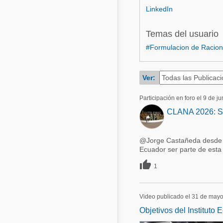
LinkedIn
Acuacultura
Comunidades en portugués
Micotoxinas
Temas del usuario
Micotoxinas
#Formulacion de Racion
Avicultura
Avicultura
Porcicultura
Porcicultura
Ver:
Lechería
Ganadería
Participación en foro el 9 de j
Balanceados - Piensos
Lechería
CLANA 2026: Sal
@Jorge Castañeda desde q
Ecuador ser parte de esta 

1
Video publicado el 31 de may
Objetivos del Instituto