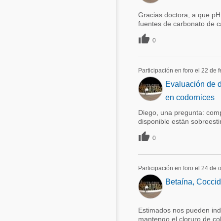
Gracias doctora, a que pH s
fuentes de carbonato de c

0
Participación en foro el 22 de 
Evaluación de do
en codornices
Diego, una pregunta: comp
disponible están sobreest

0
Participación en foro el 24 de 
Betaína, Coccid
Estimados nos pueden indi
mantengo el cloruro de co