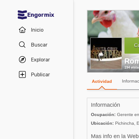
Engormix
Comunidades en español
Inicio
Agricultura
Buscar
Co
Balanceados - Piensos
Explorar
Rom
Avicultura
194 vista
Ganadería
Publicar
Informac
Actividad
Lechería
Micotoxinas
Información
Porcicultura
Ocupación:
Gerente en
Mascotas
Ubicación:
Pichincha, 
Comunidades en inglés
Mas info en la Web