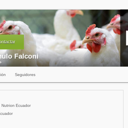
ntactar
ulo Falconi
s
ión
Seguidores
 Nutrion Ecuador
Ecuador