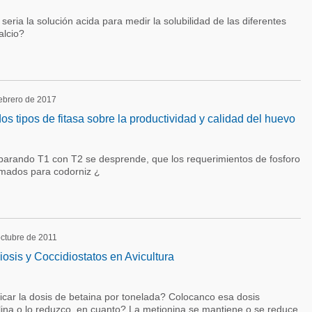
eria la solución acida para medir la solubilidad de las diferentes
alcio?
febrero de 2017
s tipos de fitasa sobre la productividad y calidad del huevo
arando T1 con T2 se desprende, que los requerimientos de fosforo
imados para codorniz ¿
octubre de 2011
iosis y Coccidiostatos en Avicultura
car la dosis de betaina por tonelada? Colocanco esa dosis
lina o lo reduzco, en cuanto? La metionina se mantiene o se reduce,