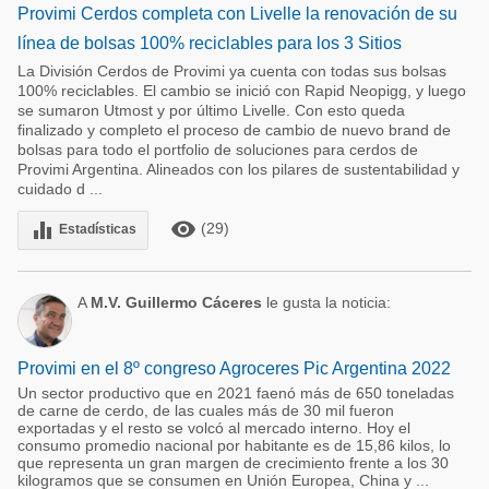
Provimi Cerdos completa con Livelle la renovación de su
línea de bolsas 100% reciclables para los 3 Sitios
La División Cerdos de Provimi ya cuenta con todas sus bolsas
100% reciclables. El cambio se inició con Rapid Neopigg, y luego
se sumaron Utmost y por último Livelle. Con esto queda
finalizado y completo el proceso de cambio de nuevo brand de
bolsas para todo el portfolio de soluciones para cerdos de
Provimi Argentina. Alineados con los pilares de sustentabilidad y
cuidado d ...
remove_red_eye
equalizer
(29)
Estadísticas
A
M.V. Guillermo Cáceres
le gusta la noticia:
Provimi en el 8º congreso Agroceres Pic Argentina 2022
Un sector productivo que en 2021 faenó más de 650 toneladas
de carne de cerdo, de las cuales más de 30 mil fueron
exportadas y el resto se volcó al mercado interno. Hoy el
consumo promedio nacional por habitante es de 15,86 kilos, lo
que representa un gran margen de crecimiento frente a los 30
kilogramos que se consumen en Unión Europea, China y ...