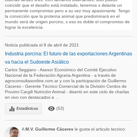
coincidir que el desafío está instalado, tenemos x delante un
permanente compromiso pero a su vez muy apasionante. Tengo
la convicción que la proteína animal que predominará en el
mundo será de origen porcino, x eso es doble el compromiso de
lograr la excelencia.
Noticia publicada el 8 de abril de 2021
Industria porcina: El futuro de las exportaciones Argentinas
va hacia el Sudoeste Asiático
Carlos Seggiaro - Asesor Económico del Comité Ejecutivo
Nacional de la Federación Agraria Argentina - a través de
agroconsultasonline.com.ar y con la participación de Guillermo
Cáceres - Gerente Técnico Comercial de la División Cerdos de
Provimi Cargill Nutrición Animal - disertó en este ciclo de charlas
en vivo con destacados e ...
remove_red_eye
equalizer
(53)
Estadísticas
A
M.V. Guillermo Cáceres
le gusta el articulo tecnico: