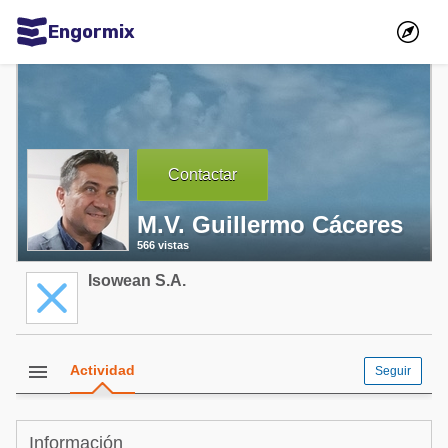
Engormix
Comunidades en español
Agricultura
Balanceados - Piensos
Contactar
Avicultura
M.V. Guillermo Cáceres
Ganadería
566 vistas
Lechería
Isowean S.A.
Micotoxinas
Porcicultura
Mascotas
menu
Actividad
Seguir
Comunidades en inglés
Información