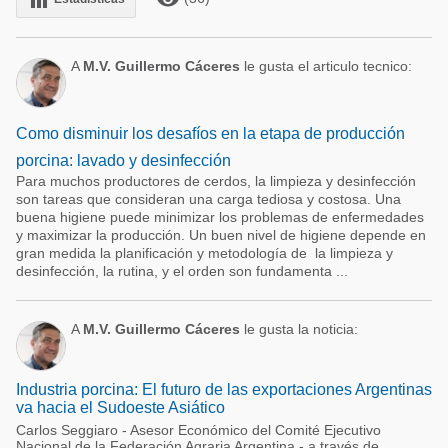
equalizer
A
M.V. Guillermo Cáceres
le gusta el articulo tecnico:
Como disminuir los desafíos en la etapa de producción
porcina: lavado y desinfección
Para muchos productores de cerdos, la limpieza y desinfección
son tareas que consideran una carga tediosa y costosa. Una
buena higiene puede minimizar los problemas de enfermedades
y maximizar la producción. Un buen nivel de higiene depende en
gran medida la planificación y metodología de la limpieza y
desinfección, la rutina, y el orden son fundamenta ...
A
M.V. Guillermo Cáceres
le gusta la noticia:
Industria porcina: El futuro de las exportaciones Argentinas
va hacia el Sudoeste Asiático
Carlos Seggiaro - Asesor Económico del Comité Ejecutivo
Nacional de la Federación Agraria Argentina - a través de