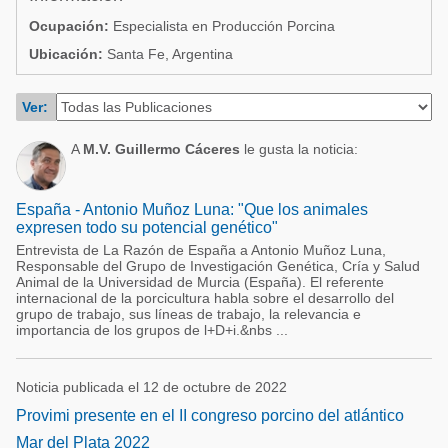
Acuacultura
Comunidades en portugués
Ocupación:
Especialista en Producción Porcina
Micotoxinas
Ubicación:
Santa Fe, Argentina
Micotoxinas
Avicultura
Avicultura
Ver:
Porcicultura
Porcicultura
A
M.V. Guillermo Cáceres
le gusta la noticia:
Lechería
Ganadería
Balanceados - Piensos
Lechería
España - Antonio Muñoz Luna: "Que los animales
expresen todo su potencial genético"
Entrevista de La Razón de España a Antonio Muñoz Luna,
Responsable del Grupo de Investigación Genética, Cría y Salud
Animal de la Universidad de Murcia (España). El referente
internacional de la porcicultura habla sobre el desarrollo del
grupo de trabajo, sus líneas de trabajo, la relevancia e
importancia de los grupos de l+D+i.&nbs ...
Noticia publicada el 12 de octubre de 2022
Provimi presente en el II congreso porcino del atlántico
Mar del Plata 2022