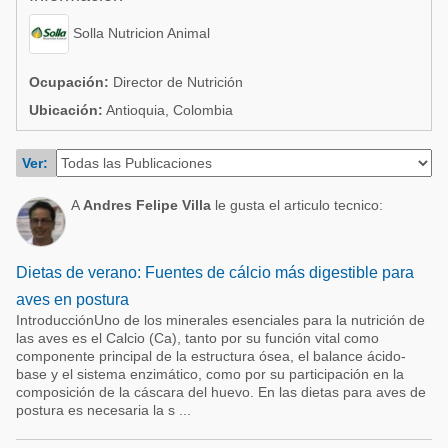
Acuacultura
Comunidades en portugués
Solla Nutricion Animal
Micotoxinas
Micotoxinas
Avicultura
Ocupación:
Director de Nutrición
Avicultura
Ubicación:
Antioquia, Colombia
Porcicultura
Porcicultura
Lechería
Ver:
Ganadería
Balanceados - Piensos
A
Andres Felipe Villa
le gusta el articulo tecnico:
Lechería
Dietas de verano: Fuentes de cálcio más digestible para
aves en postura
IntroducciónUno de los minerales esenciales para la nutrición de
las aves es el Calcio (Ca), tanto por su función vital como
componente principal de la estructura ósea, el balance ácido-
base y el sistema enzimático, como por su participación en la
composición de la cáscara del huevo. En las dietas para aves de
postura es necesaria la s ...