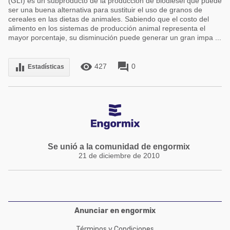
(GLI) es un subproducto de la producción de biodiesel que puede
ser una buena alternativa para sustituir el uso de granos de
cereales en las dietas de animales. Sabiendo que el costo del
alimento en los sistemas de producción animal representa el
mayor porcentaje, su disminución puede generar un gran impa ...
remove_red_eye
forum
equalizer
427
0
Estadísticas
Se unió a la comunidad de engormix
21 de diciembre de 2010
Anunciar en engormix
Términos y Condiciones