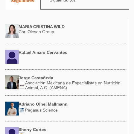
Siguiendo (0)
Seguidores
Acuacultura
Comunidades en portugués
Micotoxinas
Micotoxinas
Avicultura
MARIA CRISTINA WILD
Avicultura
Chr. Olesen Group
Porcicultura
Porcicultura
Lechería
Ganadería
Rafael Amaro Cervantes
Balanceados - Piensos
Lechería
Jorge Castañeda
Asociación Mexicana de Especialistas en Nutrición
Animal, A.C. (AMENA)
Adriano Olnei Mallmann
Pegasus Science
Sherry Cortes