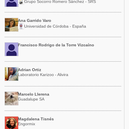
Grupo Socorro Romero Sánchez - SRS
Ana Garrido Varo
Universidad de Córdoba - España
Francisco Rodrigo de la Torre Vizcaíno
Adrian Ortiz
Laboratorio Karizoo - Alivira
Marcelo Llerena
Guadalupe SA
Magdalena Tisnés
Engormix