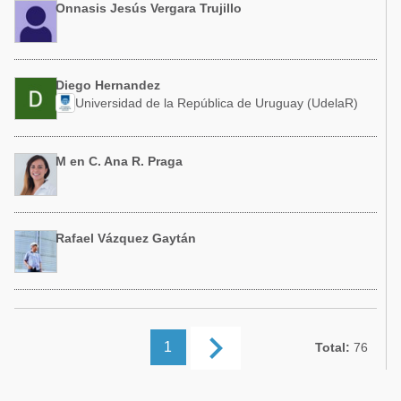
Onnasis Jesús Vergara Trujillo
Diego Hernandez
Universidad de la República de Uruguay (UdelaR)
M en C. Ana R. Praga
Rafael Vázquez Gaytán
keyboard_arrow_right
1
Total:
76