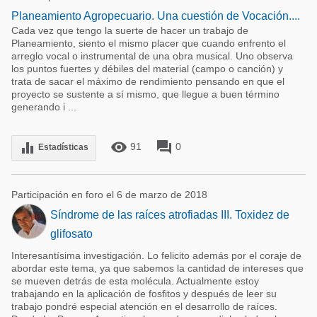
Planeamiento Agropecuario. Una cuestión de Vocación....
Cada vez que tengo la suerte de hacer un trabajo de
Planeamiento, siento el mismo placer que cuando enfrento el
arreglo vocal o instrumental de una obra musical. Uno observa
los puntos fuertes y débiles del material (campo o canción) y
trata de sacar el máximo de rendimiento pensando en que el
proyecto se sustente a sí mismo, que llegue a buen término
generando i ...
remove_red_eye
forum
equalizer
91
0
Estadísticas
Participación en foro el 6 de marzo de 2018
Síndrome de las raíces atrofiadas III. Toxidez de
glifosato
Interesantísima investigación. Lo felicito además por el coraje de
abordar este tema, ya que sabemos la cantidad de intereses que
se mueven detrás de esta molécula. Actualmente estoy
trabajando en la aplicación de fosfitos y después de leer su
trabajo pondré especial atención en el desarrollo de raíces.