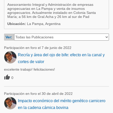
Acuacultura
Asesoramiento Integral y Administración de empresas
Comunidades en portugués
agropecuarias en La Pampa y venta de insumos
Micotoxinas
agropecuarios. Actualmente instalado en Colonia Santa
Micotoxinas
María; a 56 km de Gral.Acha y 26 km al sur de Pad
Avicultura
Ubicación:
La Pampa, Argentina
Avicultura
Porcicultura
Porcicultura
Ver:
Lechería
Ganadería
Balanceados - Piensos
Participación en foro el 7 de junio de 2022
Lechería
Recría y área del ojo de bife: efecto en la canal y
cortes de valor
excelente trabajo! felicitaciones!

0
Participación en foro el 30 de abril de 2022
Impacto económico del mérito genético carnicero
en la cadena cárnica bovina