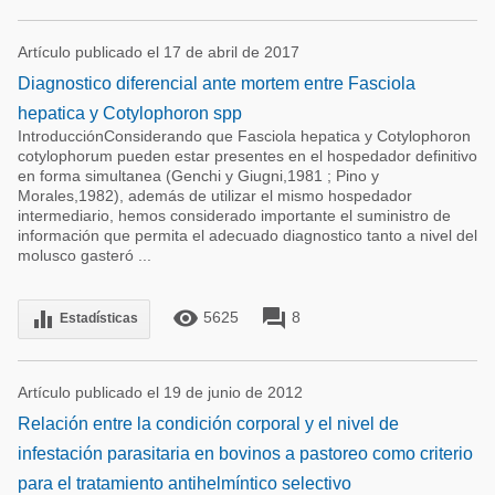
Artículo publicado el 17 de abril de 2017
Diagnostico diferencial ante mortem entre Fasciola
hepatica y Cotylophoron spp
IntroducciónConsiderando que Fasciola hepatica y Cotylophoron
cotylophorum pueden estar presentes en el hospedador definitivo
en forma simultanea (Genchi y Giugni,1981 ; Pino y
Morales,1982), además de utilizar el mismo hospedador
intermediario, hemos considerado importante el suministro de
información que permita el adecuado diagnostico tanto a nivel del
molusco gasteró ...
remove_red_eye
forum
equalizer
5625
8
Estadísticas
Artículo publicado el 19 de junio de 2012
Relación entre la condición corporal y el nivel de
infestación parasitaria en bovinos a pastoreo como criterio
para el tratamiento antihelmíntico selectivo