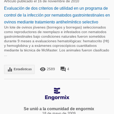
Artículo publicado el 16 de noviembre de 2010
Evaluación de dos criterios de utilidad en un programa de
control de la infección por nematodos gastrointestinales en
ovinos mediante tratamiento antihelmíntico selectivo
Un lote de ovinos jóvenes (borregos y borregas) seleccionados
como reproductores de reemplazo e infestados con nematodos
gastrointestinales bajo condiciones naturales fueron sometidos
durante 9 meses a evaluaciones hematológicas: hematocrito (Ht)
y hemoglobina y a exámenes coproscópicos cuantitativos
mediante la técnica de McMaster. Los animales fueron clasifcado
...
remove_red_eye
forum
equalizer
2589
4
Estadísticas
Se unió a la comunidad de engormix
18 de mayo de 2009