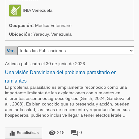
Acuacultura
Comunidades en portugués
INIA Venezuela
Micotoxinas
Micotoxinas
Avicultura
Ocupación:
Médico Veterinario
Avicultura
Ubicación:
Yaracuy, Venezuela
Porcicultura
Porcicultura
Lechería
Ver:
Ganadería
Balanceados - Piensos
Artículo publicado el 30 de junio de 2026
Lechería
Una visión Darwiniana del problema parasitario en
rumiantes
El problema parasitario es ampliamente reconocido como una
importante limitante de las explotaciones con rumiantes en
diferentes escenarios agroecológicos (Smith, 2024; Sandoval et
al., 2008). Es bien conocido que su presencia y acción, pueden
afectar la salud, las tasas de crecimiento y reproducción en sus
hospederos, pudiendo inclusive llegar a tener efectos letale ...
remove_red_eye
forum
equalizer
218
0
Estadísticas