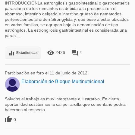
INTRODUCCIÓNLa estrongilosis gastrointestinal o gastroenteritis
parasitaria de los rumiantes es debida a la presencia en el
abomaso, intestino delgado e intestino grueso de nematodos
pertenecientes al orden Strongylida y, que pese a estar ubicados
en varias familias, se agrupan bajo la denominación de tipo
estróngilos. La estrongilosis gastrointestinal es considerada una
paras ...
remove_red_eye
forum
equalizer
2426
4
Estadísticas
Participación en foro el 11 de junio de 2012
Elaboración de Bloque Multinutricional
Saludos el trabajo es muy interesante e ilustrativo. En cierta
oportunidad sustituimos la cal por arcilla que comentario podria
hacernos al respecto.

0