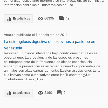
con el diagnostico ante mortem y su interpretación. Se suministra
información sobre los quimioterapicos de uso ...
remove_red_eye
forum
equalizer
66395
42
Estadísticas
Artículo publicado el 1 de febrero de 2011
La estrongilosis digestiva de los ovinos a pastoreo en
Venezuela
Resumen En ovinos infestados bajo condiciones naturales se
observa que: La prevalencia de las especies presentes
es independiente de la frecuencia de dichas especies, sin
embargo la prevalencia se incrementa cuando el porcentaje de
animales con altas cargas aumenta. Existen asociaciones tanto
cualitativas como cuantitativas entre las Trichostrongylus
colubriformis, T. axei, Hae ...
remove_red_eye
forum
equalizer
2190
2
Estadísticas