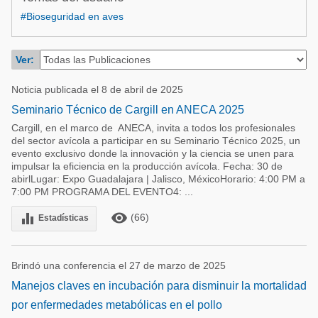
Acuacultura
Comunidades en portugués
#Bioseguridad en aves
Micotoxinas
Micotoxinas
Avicultura
Ver:
Avicultura
Porcicultura
Noticia publicada el 8 de abril de 2025
Porcicultura
Lechería
Seminario Técnico de Cargill en ANECA 2025
Ganadería
Cargill, en el marco de ANECA, invita a todos los profesionales
Balanceados - Piensos
del sector avícola a participar en su Seminario Técnico 2025, un
Lechería
evento exclusivo donde la innovación y la ciencia se unen para
impulsar la eficiencia en la producción avícola. Fecha: 30 de
abirlLugar: Expo Guadalajara | Jalisco, MéxicoHorario: 4:00 PM a
7:00 PM PROGRAMA DEL EVENTO4: ...
remove_red_eye
equalizer
(66)
Estadísticas
Brindó una conferencia el 27 de marzo de 2025
Manejos claves en incubación para disminuir la mortalidad
por enfermedades metabólicas en el pollo