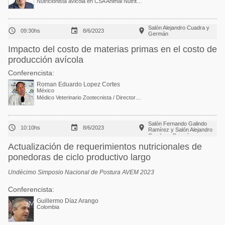
Nutricionista avicola en CSA Animal Nutrition
Salón Alejandro Cuadra y



09:30hs
8/6/2023
Germán
Impacto del costo de materias primas en el costo de
producción avícola
Conferencista:
Roman Eduardo Lopez Cortes
México
Médico Veterinario Zootecnista / Director de Operaciones Avícolas
Salón Fernando Galindo



10:10hs
8/6/2023
Ramírez y Salón Alejandro
Cuadra y Germán
Actualización de requerimientos nutricionales de
ponedoras de ciclo productivo largo
Undécimo Simposio Nacional de Postura AVEM 2023
Conferencista:
Guillermo Díaz Arango
Colombia