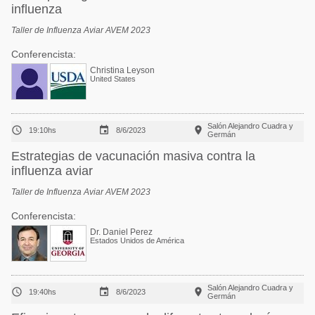
influenza
Taller de Influenza Aviar AVEM 2023
Conferencista:
Christina Leyson
United States
Salón Alejandro Cuadra y



19:10hs
8/6/2023
Germán
Estrategias de vacunación masiva contra la
influenza aviar
Taller de Influenza Aviar AVEM 2023
Conferencista:
Dr. Daniel Perez
Estados Unidos de América
Salón Alejandro Cuadra y



19:40hs
8/6/2023
Germán