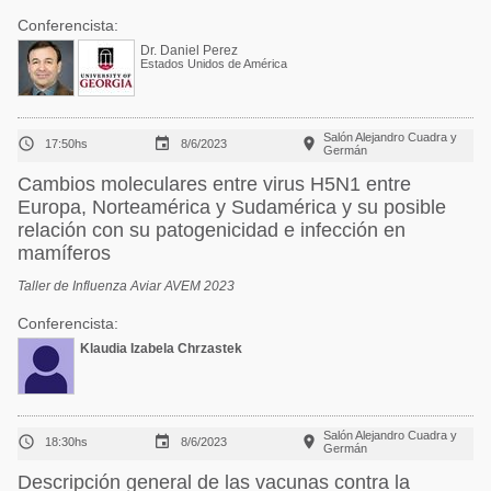
Conferencista:
Dr. Daniel Perez
Estados Unidos de América
Salón Alejandro Cuadra y



17:50hs
8/6/2023
Germán
Cambios moleculares entre virus H5N1 entre
Europa, Norteamérica y Sudamérica y su posible
relación con su patogenicidad e infección en
mamíferos
Taller de Influenza Aviar AVEM 2023
Conferencista:
Klaudia Izabela Chrzastek
Salón Alejandro Cuadra y



18:30hs
8/6/2023
Germán
Descripción general de las vacunas contra la