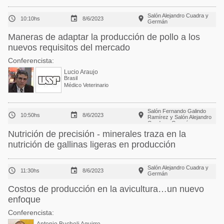
Salón Alejandro Cuadra y



10:10hs
8/6/2023
Germán
Maneras de adaptar la producción de pollo a los
nuevos requisitos del mercado
Conferencista:
Lucio Araujo
Brasil
Médico Veterinario
Salón Fernando Galindo



10:50hs
8/6/2023
Ramírez y Salón Alejandro
Cuadra y Germán
Nutrición de precisión - minerales traza en la
nutrición de gallinas ligeras en producción
Salón Alejandro Cuadra y



11:30hs
8/6/2023
Germán
Costos de producción en la avicultura…un nuevo
enfoque
Conferencista: