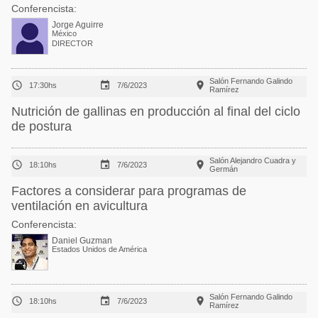
Conferencista:
Jorge Aguirre
México
DIRECTOR
Salón Fernando Galindo



17:30hs
7/6/2023
Ramírez
Nutrición de gallinas en producción al final del ciclo
de postura
Salón Alejandro Cuadra y



18:10hs
7/6/2023
Germán
Factores a considerar para programas de
ventilación en avicultura
Conferencista:
Daniel Guzman
Estados Unidos de América
Salón Fernando Galindo



18:10hs
7/6/2023
Ramírez