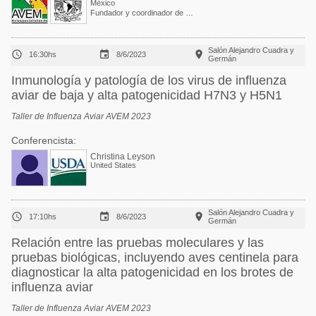
México
Fundador y coordinador de Comisión Cientifica en Aviespecialistas de México AC AVEM
Salón Alejandro Cuadra y



16:30hs
8/6/2023
Germán
Inmunología y patología de los virus de influenza
aviar de baja y alta patogenicidad H7N3 y H5N1
Taller de Influenza Aviar AVEM 2023
Conferencista:
Christina Leyson
United States
Salón Alejandro Cuadra y



17:10hs
8/6/2023
Germán
Relación entre las pruebas moleculares y las
pruebas biológicas, incluyendo aves centinela para
diagnosticar la alta patogenicidad en los brotes de
influenza aviar
Taller de Influenza Aviar AVEM 2023