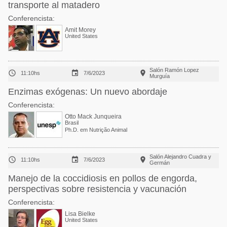
transporte al matadero
Conferencista:
Amit Morey
United States
Salón Ramón Lopez



11:10hs
7/6/2023
Murguía
Enzimas exógenas: Un nuevo abordaje
Conferencista:
Otto Mack Junqueira
Brasil
Ph.D. em Nutrição Animal
Salón Alejandro Cuadra y



11:10hs
7/6/2023
Germán
Manejo de la coccidiosis en pollos de engorda,
perspectivas sobre resistencia y vacunación
Conferencista:
Lisa Bielke
United States