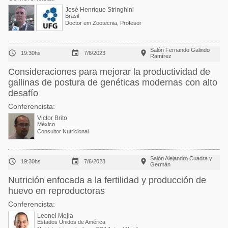
José Henrique Stringhini
Brasil
Doctor em Zootecnia, Profesor
Salón Fernando Galindo



19:30hs
7/6/2023
Ramírez
Consideraciones para mejorar la productividad de
gallinas de postura de genéticas modernas con alto
desafío
Conferencista:
Victor Brito
México
Consultor Nutricional
Salón Alejandro Cuadra y



19:30hs
7/6/2023
Germán
Nutrición enfocada a la fertilidad y producción de
huevo en reproductoras
Conferencista:
Leonel Mejia
Estados Unidos de América