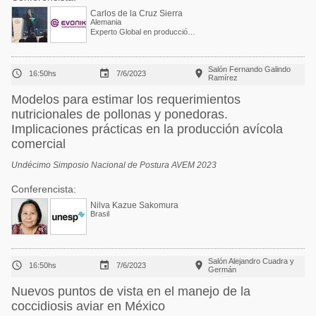
Carlos de la Cruz Sierra
Alemania
Experto Global en producción de huevos
Salón Fernando Galindo



16:50hs
7/6/2023
Ramírez
Modelos para estimar los requerimientos
nutricionales de pollonas y ponedoras.
Implicaciones prácticas en la producción avícola
comercial
Undécimo Simposio Nacional de Postura AVEM 2023
Conferencista:
Nilva Kazue Sakomura
Brasil
Salón Alejandro Cuadra y



16:50hs
7/6/2023
Germán
Nuevos puntos de vista en el manejo de la
coccidiosis aviar en México