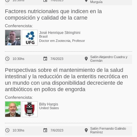



10:30hs
7/6/2023
Murguía
Factores nutricionales que indicen en la
composición y calidad de la carne
Conferencista:
José Henrique Stringhini
Brasil
Doctor em Zootecnia, Profesor
Salón Alejandro Cuadra y



10:30hs
7/6/2023
Germán
Perspectivas sobre el mantenimiento de la salud
intestinal y la reducción de la enteritis necrótica en
un mundo con una disponibilidad decreciente de
antibióticos en pollos de engorda
Conferencista:
Billy Hargis
United States
Salón Fernando Galindo



10:30hs
7/6/2023
Ramírez