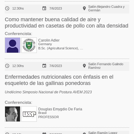
Salón Alejandro Cuadra y



12:30hs
7/6/2023
Germán
Como mantener buena calidad de aire y
productividad en casetas de pollo con alta densidad
Conferencista:
Carolin Adler
Germany
B.Sc. (Agricultural Science), M.Sc. (Animal Science), and PhD (Agricultural Science) / Head of the poultry team at the Agricultural Chamber of North Rhine-Westphalia
Salón Fernando Galindo



12:30hs
7/6/2023
Ramírez
Enfermedades nutricionales con énfasis en el
esqueleto de las gallinas ponedoras
Undécimo Simposio Nacional de Postura AVEM 2023
Conferencista:
Douglas Emygdio De Faria
Brasil
PROFESSOR
Salón Ramón Lopez