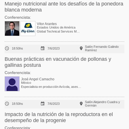
Manejo nutricional ante los desafíos de la ponedora
blanca moderna
Conferencista:
Vitor Arantes
Estados Unidos de América
Global Technical Services Manager
Salón Fernando Galindo



18:50hs
7/6/2023
Ramírez
Buenas prácticas en vacunación de pollonas y
gallinas postura
Conferencista:
José Angel Camacho
México
Especialista en producción Avícola, asesor y consultor independiente en producción avicola
Salón Alejandro Cuadra y



18:50hs
7/6/2023
Germán
Impacto de la nutrición de la reproductora en el
desempeño de la progenie
Conferencista: