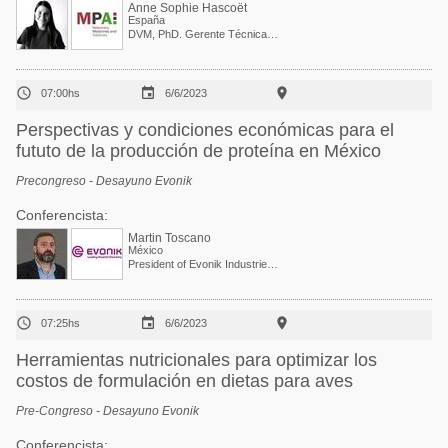
Anne Sophie Hascoët
España
DVM, PhD. Gerente Técnica Global



07:00hs
6/6/2023
Perspectivas y condiciones económicas para el
fututo de la producción de proteína en México
Precongreso - Desayuno Evonik
Conferencista:
Martin Toscano
México
President of Evonik Industries de Mexico.



07:25hs
6/6/2023
Herramientas nutricionales para optimizar los
costos de formulación en dietas para aves
Pre-Congreso - Desayuno Evonik
Conferencista: