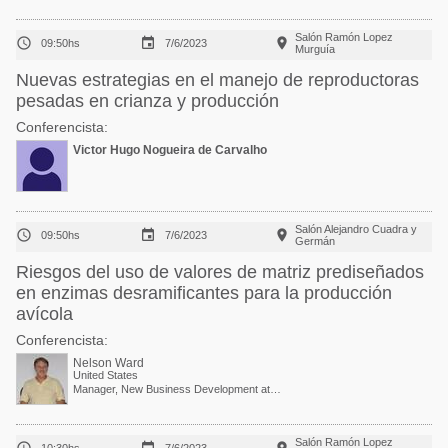
Salón Ramón Lopez



09:50hs
7/6/2023
Murguía
Nuevas estrategias en el manejo de reproductoras
pesadas en crianza y producción
Conferencista:
Victor Hugo Nogueira de Carvalho
Salón Alejandro Cuadra y



09:50hs
7/6/2023
Germán
Riesgos del uso de valores de matriz prediseñados
en enzimas desramificantes para la producción
avícola
Conferencista:
Nelson Ward
United States
Manager, New Business Development at DSM Nutritional Products Inc.
Salón Ramón Lopez