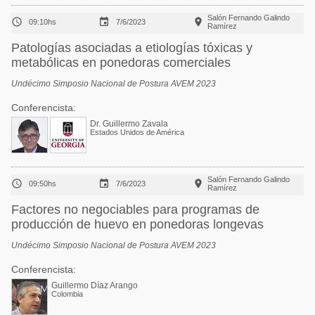
Salón Fernando Galindo



09:10hs
7/6/2023
Ramírez
Patologías asociadas a etiologías tóxicas y
metabólicas en ponedoras comerciales
Undécimo Simposio Nacional de Postura AVEM 2023
Conferencista:
Dr. Guillermo Zavala
Estados Unidos de América
Salón Fernando Galindo



09:50hs
7/6/2023
Ramírez
Factores no negociables para programas de
producción de huevo en ponedoras longevas
Undécimo Simposio Nacional de Postura AVEM 2023
Conferencista:
Guillermo Díaz Arango
Colombia