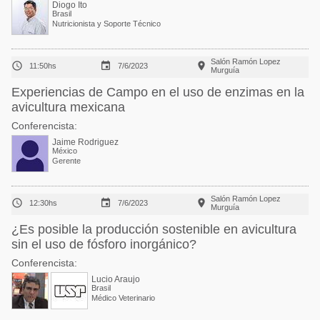
Diogo Ito
Brasil
Nutricionista y Soporte Técnico
Salón Ramón Lopez



11:50hs
7/6/2023
Murguía
Experiencias de Campo en el uso de enzimas en la
avicultura mexicana
Conferencista:
Jaime Rodriguez
México
Gerente
Salón Ramón Lopez



12:30hs
7/6/2023
Murguía
¿Es posible la producción sostenible en avicultura
sin el uso de fósforo inorgánico?
Conferencista:
Lucio Araujo
Brasil
Médico Veterinario