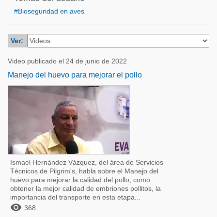
Acuacultura
Comunidades en portugués
#Bioseguridad en aves
Micotoxinas
Micotoxinas
Avicultura
Ver:
Avicultura
Porcicultura
Video publicado el 24 de junio de 2022
Porcicultura
Lechería
Manejo del huevo para mejorar el pollo
Ganadería
Balanceados - Piensos
Lechería
Ismael Hernández Vázquez, del área de Servicios
Técnicos de Pilgrim's, habla sobre el Manejo del
huevo para mejorar la calidad del pollo, como
obtener la mejor calidad de embriones pollitos, la
importancia del transporte en esta etapa...

368