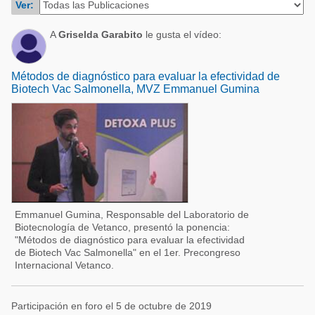
Ver:
Acuacultura
Comunidades en portugués
Micotoxinas
A
Griselda Garabito
le gusta el vídeo:
Micotoxinas
Avicultura
Avicultura
Métodos de diagnóstico para evaluar la efectividad de
Porcicultura
Biotech Vac Salmonella, MVZ Emmanuel Gumina
Porcicultura
Lechería
Ganadería
Balanceados - Piensos
Lechería
Emmanuel Gumina, Responsable del Laboratorio de
Biotecnología de Vetanco, presentó la ponencia:
"Métodos de diagnóstico para evaluar la efectividad
de Biotech Vac Salmonella" en el 1er. Precongreso
Internacional Vetanco.
Participación en foro el 5 de octubre de 2019