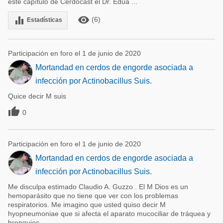
este capítulo de Cerdocast el Dr. Edua ...
remove_red_eye
equalizer
(6)
Estadísticas
Participación en foro el 1 de junio de 2020
Mortandad en cerdos de engorde asociada a
infección por Actinobacillus Suis.
Quice decir M suis

0
Participación en foro el 1 de junio de 2020
Mortandad en cerdos de engorde asociada a
infección por Actinobacillus Suis.
Me disculpa estimado Claudio A. Guzzo . El M Dios es un
hemoparásito que no tiene que ver con los problemas
respiratorios. Me imagino que usted quiso decir M
hyopneumoniae que si afecta el aparato mucociliar de tráquea y
bronquios.