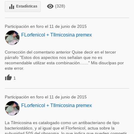
remove_red_eye
equalizer
(328)
Estadísticas
Participación en foro el 11 de junio de 2015
FLorfenicol + TIlmicosina premex
Corrección del comentario anterior Quise decir en el tercer
párrafo "Estos dos aspectos nos señalan que no es
recomendable utilizar esta combinación......." Mis disuclpas por
este error.

1
Participación en foro el 11 de junio de 2015
FLorfenicol + TIlmicosina premex
La Tilmicosina es catalogado como un antibacteriano de tipo
bacteriostático, y al igual que el Florfenicol, actua sobre la
subunidad 50S del ribosoma, lo que indica que pueden competir