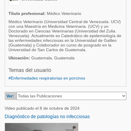
Acuacultura
Comunidades en portugués
Micotoxinas
Título profesional:
Médico Veterinario
Micotoxinas
Médico Veterinario (Universidad Central de Venezuela. UCV)
Avicultura
con una Maestría en Medicina Veterinaria. (UCV) y un
Avicultura
Doctorado en Ciencias Veterinarias (Universidad del Zulia.
Porcicultura
Venezuela). Actualmente es Catedrático de epidemiología de
Porcicultura
las enfermedades infecciosas en la Universidad de Galileo
Lechería
(Guatemala) y Colaborador en curso de posgrado en la
Universidad de San Carlos de Guatemala.
Ganadería
Balanceados - Piensos
Ubicación:
Guatemala, Guatemala
Lechería
Temas del usuario
#Enfermedades respiratorias en porcinos
Ver:
Video publicado el 8 de octubre de 2024
Diagnóstico de patologías no infecciosas