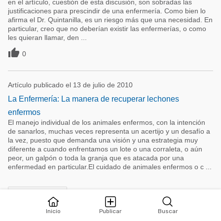
en el artículo, cuestión de esta discusión, son sobradas las
justificaciones para prescindir de una enfermería. Como bien lo
afirma el Dr. Quintanilla, es un riesgo más que una necesidad. En
particular, creo que no deberían existir las enfermerías, o como
les quieran llamar, den ...

0
Artículo publicado el 13 de julio de 2010
La Enfermería: La manera de recuperar lechones
enfermos
El manejo individual de los animales enfermos, con la intención
de sanarlos, muchas veces representa un acertijo y un desafío a
la vez, puesto que demanda una visión y una estrategia muy
diferente a cuando enfrentamos un lote o una corraleta, o aún
peor, un galpón o toda la granja que es atacada por una
enfermedad en particular.El cuidado de animales enfermos o c ...
remove_red_eye
forum
equalizer
4505
8
Estadísticas
Inicio
Publicar
Buscar