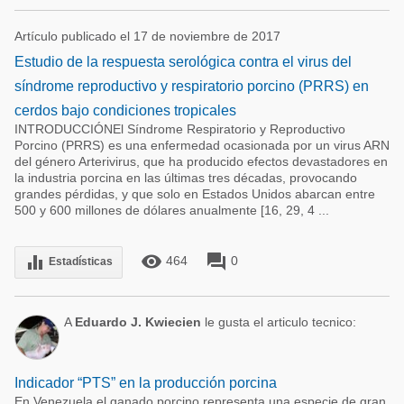
Artículo publicado el 17 de noviembre de 2017
Estudio de la respuesta serológica contra el virus del
síndrome reproductivo y respiratorio porcino (PRRS) en
cerdos bajo condiciones tropicales
INTRODUCCIÓNEl Síndrome Respiratorio y Reproductivo
Porcino (PRRS) es una enfermedad ocasionada por un virus ARN
del género Arterivirus, que ha producido efectos devastadores en
la industria porcina en las últimas tres décadas, provocando
grandes pérdidas, y que solo en Estados Unidos abarcan entre
500 y 600 millones de dólares anualmente [16, 29, 4 ...
remove_red_eye
forum
equalizer
464
0
Estadísticas
A
Eduardo J. Kwiecien
le gusta el articulo tecnico:
Indicador “PTS” en la producción porcina
En Venezuela el ganado porcino representa una especie de gran