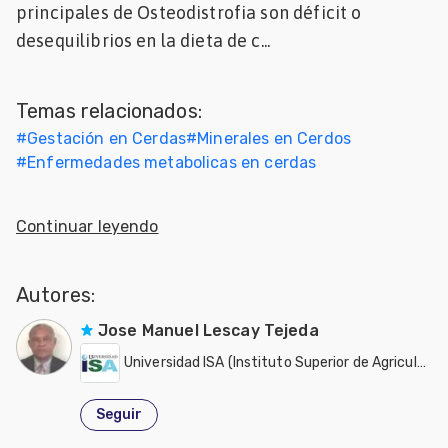
principales de Osteodistrofia son déficit o
Mascotas
desequilibrios en la dieta de c...
dades
s
Temas relacionados:
#
Gestación en Cerdas
#
Minerales en Cerdos
dades
#
Enfermedades metabolicas en cerdas
gués
Continuar leyendo
Autores:
Jose Manuel Lescay Tejeda
Universidad ISA (Instituto Superior de Agricultura)
Seguir