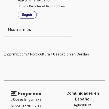
ADM Animal Nutrition
Deputy Director of Research and Development
Estados Unidos de América
Seguir
Mostrar más
Engormix.com
/
Porcicultura
/
Gestación en Cerdas
Engormix
Comunidades en
Español
¿Qué es Engormix?
Agricultura
Engormix en Inglés