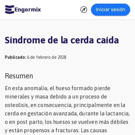
Engormix
Iniciar sesión
dades
ñol
Síndrome de la cerda caída
Agricultura
Balanceados
Publicado
:
6 de febrero de 2018
-
Resumen
Piensos
En esta anomalía, el hueso formado pierde
Avicultura
minerales y masa debido a un proceso de
Ganadería
osteolisis, en consecuencia, principalmente en la
Lechería
cerda en gestación avanzada, durante la lactancia,
Micotoxinas
o en post parto, los huesos se vuelven más débiles
y están propensos a fracturas. Las causas
Porcicultura