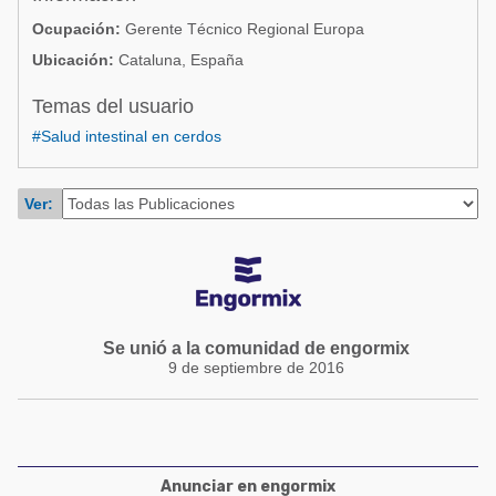
Acuacultura
Comunidades en portugués
Ocupación:
Gerente Técnico Regional Europa
Micotoxinas
Ubicación:
Cataluna, España
Micotoxinas
Avicultura
Temas del usuario
Avicultura
Porcicultura
#Salud intestinal en cerdos
Porcicultura
Lechería
Ganadería
Ver:
Balanceados - Piensos
Lechería
Se unió a la comunidad de engormix
9 de septiembre de 2016
Anunciar en engormix