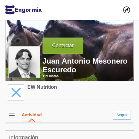
Engormix
Comunidades en español
Agricultura
Contactar
Balanceados - Piensos
Avicultura
Juan Antonio Mesonero
Escuredo
Ganadería
129 vistas
Lechería
EW Nutrition
Micotoxinas
Porcicultura
Mascotas
menu
Actividad
Seguir
Comunidades en inglés
Información