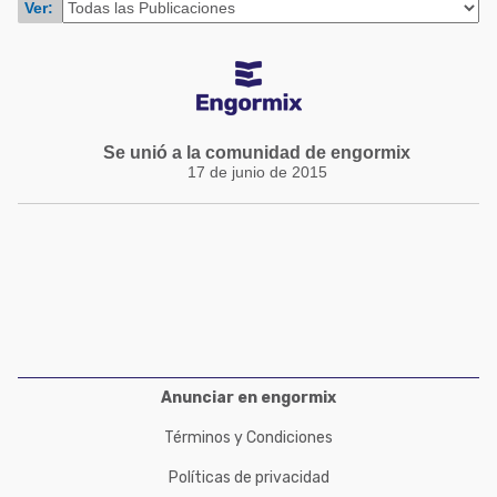
Ver:
Acuacultura
Comunidades en portugués
Micotoxinas
Micotoxinas
Avicultura
Avicultura
Porcicultura
Porcicultura
Se unió a la comunidad de engormix
Lechería
17 de junio de 2015
Ganadería
Balanceados - Piensos
Lechería
Anunciar en engormix
Términos y Condiciones
Políticas de privacidad