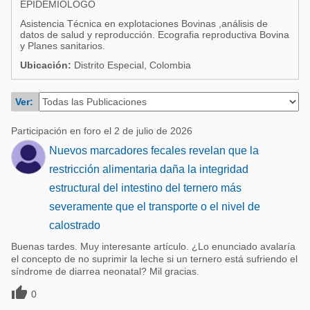
EPIDEMIOLOGO
Acuacultura
Comunidades en portugués
Asistencia Técnica en explotaciones Bovinas ,análisis de
Micotoxinas
datos de salud y reproducción. Ecografia reproductiva Bovina
Micotoxinas
y Planes sanitarios.
Avicultura
Ubicación:
Distrito Especial, Colombia
Avicultura
Porcicultura
Porcicultura
Ver:
Lechería
Ganadería
Balanceados - Piensos
Participación en foro el 2 de julio de 2026
Lechería
Nuevos marcadores fecales revelan que la
restricción alimentaria daña la integridad
estructural del intestino del ternero más
severamente que el transporte o el nivel de
calostrado
Buenas tardes. Muy interesante artículo. ¿Lo enunciado avalaría
el concepto de no suprimir la leche si un ternero está sufriendo el
síndrome de diarrea neonatal? Mil gracias.

0