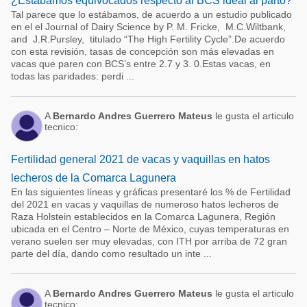
¿Estábamos equivocados respecto al BCS ideal al parto?
Tal parece que lo estábamos, de acuerdo a un estudio publicado
en el el Journal of Dairy Science by P. M. Fricke, M.C.Wiltbank,
and J.R.Pursley, titulado “The High Fertility Cycle”.De acuerdo
con esta revisión, tasas de concepción son más elevadas en
vacas que paren con BCS’s entre 2.7 y 3. 0.Estas vacas, en
todas las paridades: perdi ...
A
Bernardo Andres Guerrero Mateus
le gusta el articulo
tecnico:
Fertilidad general 2021 de vacas y vaquillas en hatos
lecheros de la Comarca Lagunera
En las siguientes líneas y gráficas presentaré los % de Fertilidad
del 2021 en vacas y vaquillas de numeroso hatos lecheros de
Raza Holstein establecidos en la Comarca Lagunera, Región
ubicada en el Centro – Norte de México, cuyas temperaturas en
verano suelen ser muy elevadas, con ITH por arriba de 72 gran
parte del día, dando como resultado un inte ...
A
Bernardo Andres Guerrero Mateus
le gusta el articulo
tecnico: