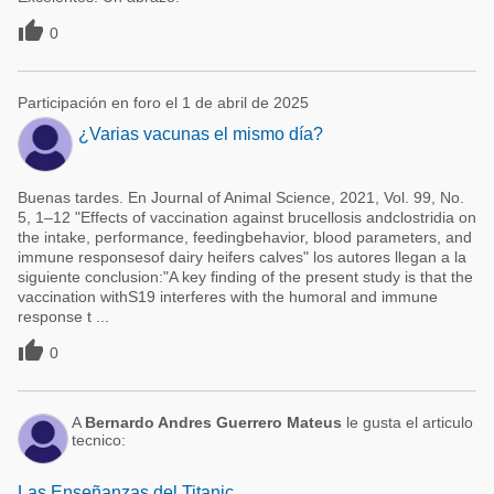

0
Participación en foro el 1 de abril de 2025
¿Varias vacunas el mismo día?
Buenas tardes. En Journal of Animal Science, 2021, Vol. 99, No.
5, 1–12 "Effects of vaccination against brucellosis andclostridia on
the intake, performance, feedingbehavior, blood parameters, and
immune responsesof dairy heifers calves" los autores llegan a la
siguiente conclusion:"A key finding of the present study is that the
vaccination withS19 interferes with the humoral and immune
response t ...

0
A
Bernardo Andres Guerrero Mateus
le gusta el articulo
tecnico:
Las Enseñanzas del Titanic