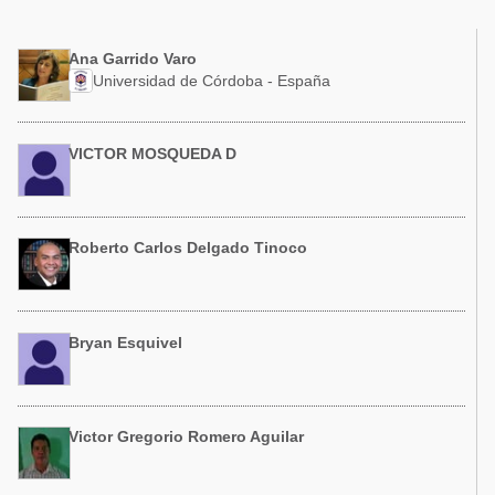
Acuacultura
Comunidades en portugués
Micotoxinas
Ana Garrido Varo
Micotoxinas
Universidad de Córdoba - España
Avicultura
Avicultura
Porcicultura
Porcicultura
VICTOR MOSQUEDA D
Lechería
Ganadería
Balanceados - Piensos
Lechería
Roberto Carlos Delgado Tinoco
Bryan Esquivel
Victor Gregorio Romero Aguilar