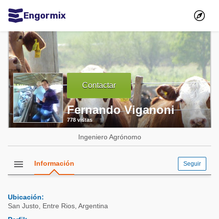
Engormix
Comunidades en español
Agricultura
Balanceados - Piensos
Contactar
Avicultura
Fernando Viganoni
Ganadería
778 vistas
Lechería
Ingeniero Agrónomo
Micotoxinas
Porcicultura
menu
Información
Seguir
Mascotas
Ubicación:
Comunidades en inglés
San Justo
,
Entre Rios
,
Argentina