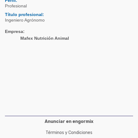
Perfil:
Acuacultura
Comunidades en portugués
Profesional
Micotoxinas
Título profesional:
Micotoxinas
Ingeniero Agrónomo
Avicultura
Avicultura
Empresa:
Porcicultura
Mafex Nutrición Animal
Porcicultura
Lechería
Ganadería
Balanceados - Piensos
Lechería
Anunciar en engormix
Términos y Condiciones