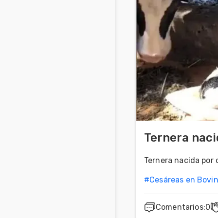
Mascotas
Comunidades
en inglés
Comunidades
en portugués
Ternera naci
Ternera nacida por c
#
Cesáreas en Bovi
Comentarios
:
0