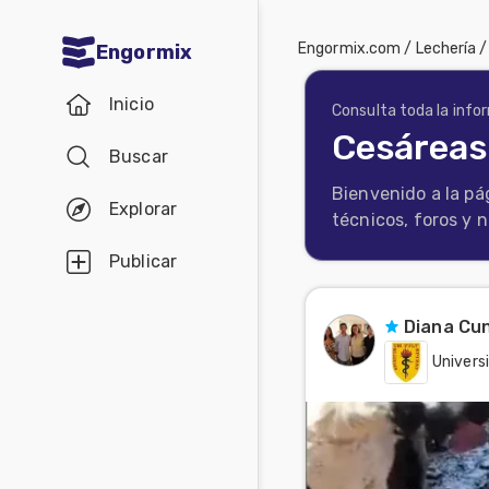
Engormix.com
/
Lechería
Engormix
Comunidades
Inicio
en español
Consulta toda la info
Cesáreas
Buscar
Agricultura
Bienvenido a la pá
Balanceados
Explorar
técnicos, foros y 
-
Publicar
Piensos
Avicultura
Diana Cun
Ganadería
Univers
Lechería
Micotoxinas
Porcicultura