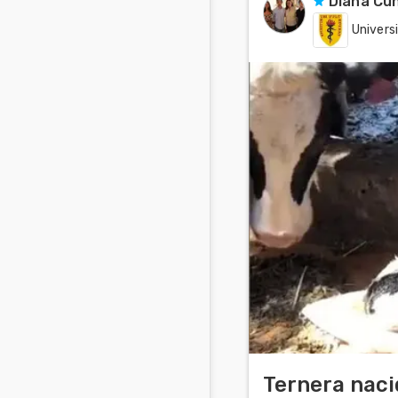
Diana Cun
Univers
Ternera naci