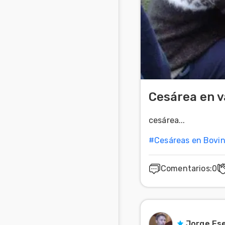
Cesárea en v
cesárea...
#
Cesáreas en Bovi
Comentarios
:
0
Jorge Ese