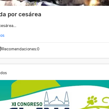
da por cesárea
esárea...
nos
Recomendaciones
:
0
ados