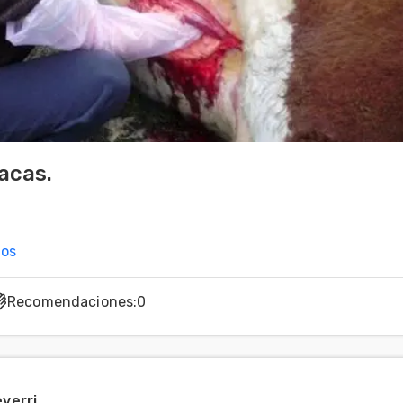
acas.
nos
Recomendaciones
:
0
verri