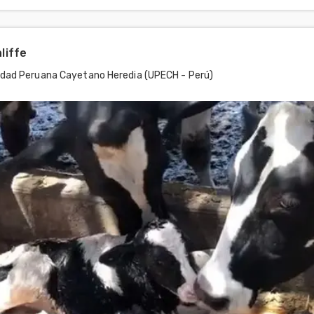
liffe
idad Peruana Cayetano Heredia (UPECH - Perú)