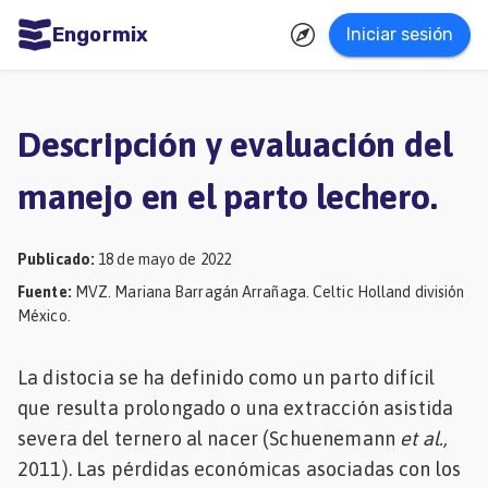
Engormix
Iniciar sesión
dades
ñol
Descripción y evaluación del
Agricultura
manejo en el parto lechero.
Balanceados
-
Publicado
:
18 de mayo de 2022
Piensos
Fuente
:
MVZ. Mariana Barragán Arrañaga. Celtic Holland división
México.
Avicultura
Ganadería
La distocia se ha definido como un parto difícil
Lechería
que resulta prolongado o una extracción asistida
severa del ternero al nacer (Schuenemann
et al.,
Micotoxinas
2011). Las pérdidas económicas asociadas con los
Porcicultura