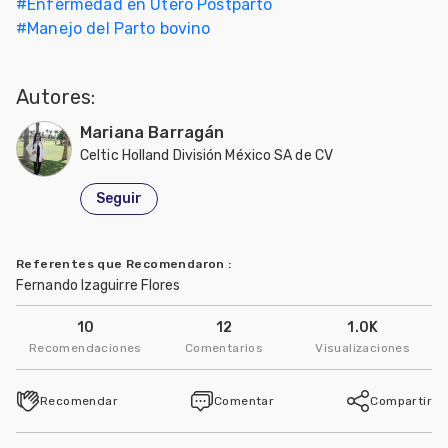
#
Enfermedad en Útero Postparto
#
Manejo del Parto bovino
Autores:
Mariana Barragán
Celtic Holland División México SA de CV
Seguir
Referentes que Recomendaron
:
Fernando Izaguirre Flores
10
12
1.0K
Recomendaciones
Comentarios
Visualizaciones
Recomendar
Comentar
Compartir