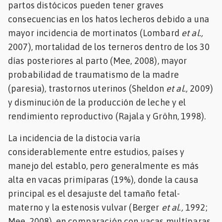
partos distócicos pueden tener graves
Mascotas
consecuencias en los hatos lecheros debido a una
mayor incidencia de mortinatos (Lombard
et al.,
dades
2007), mortalidad de los terneros dentro de los 30
s
días posteriores al parto (Mee, 2008), mayor
dades
probabilidad de traumatismo de la madre
gués
(paresia), trastornos uterinos (Sheldon
et al.,
2009)
y disminución de la producción de leche y el
rendimiento reproductivo (Rajala y Gröhn, 1998).
La incidencia de la distocia varía
considerablemente entre estudios, países y
manejo del establo, pero generalmente es más
alta en vacas primíparas (19%), donde la causa
principal es el desajuste del tamaño fetal-
materno y la estenosis vulvar (Berger
et al.,
1992;
Mee, 2008), en comparación con vacas multíparas