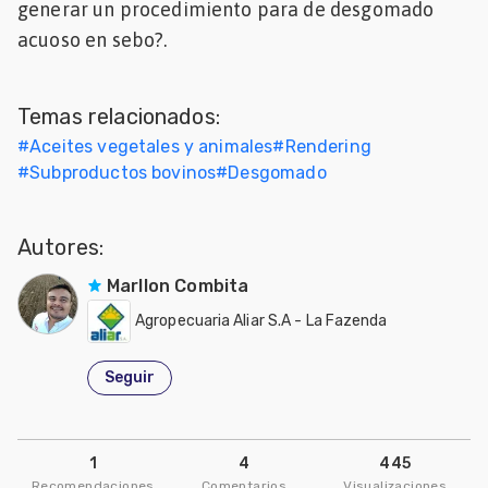
generar un procedimiento para de desgomado
acuoso en sebo?.
Temas relacionados:
#
Aceites vegetales y animales
#
Rendering
#
Subproductos bovinos
#
Desgomado
Autores:
Marllon Combita
Agropecuaria Aliar S.A - La Fazenda
Seguir
1
4
445
Recomendaciones
Comentarios
Visualizaciones