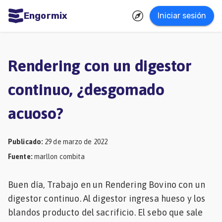
Engormix
Iniciar sesión
dades
ñol
Rendering con un digestor
Agricultura
continuo, ¿desgomado
Balanceados
acuoso?
-
Piensos
Publicado
:
29 de marzo de 2022
Avicultura
Fuente
:
marllon combita
Ganadería
Lechería
Buen día, Trabajo en un Rendering Bovino con un
digestor continuo. Al digestor ingresa hueso y los
Micotoxinas
blandos producto del sacrificio. El sebo que sale
Porcicultura