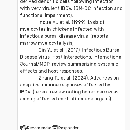
derived dendritic cells following infection 
with very virulent IBDV. (BM-DC infection and 
functional impairment). 
	•	Inoue M., et al. (1999). Lysis of 
myelocytes in chickens infected with 
infectious bursal disease virus. (reports 
marrow myelocyte lysis). 
	•	Qin Y., et al. (2017). Infectious Bursal 
Disease Virus–Host Interactions. International 
Journal/MDPI review summarizing systemic 
effects and host responses. 
	•	Zhang T., et al. (2024). Advances on 
adaptive immune responses affected by 
IBDV. (recent review noting bone-marrow as 
among affected central immune organs).
Recomendar
Responder