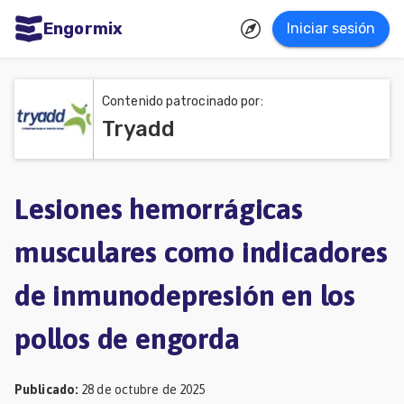
Engormix
Iniciar sesión
dades
ñol
Contenido patrocinado por:
Tryadd
Agricultura
Balanceados
-
Lesiones hemorrágicas
Piensos
musculares como indicadores
Avicultura
de inmunodepresión en los
Ganadería
Lechería
pollos de engorda
Micotoxinas
Publicado
:
28 de octubre de 2025
Porcicultura