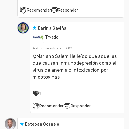
Recomendar
Responder
Karina Gaviña
Tryadd
4 de diciembre de 2025
@Mariano Salem He leído que aquellas 
que causan inmunodepresión como el 
virus de anemia o intoxicación por 
micotoxinas.
1
Recomendar
Responder
Esteban Cornejo