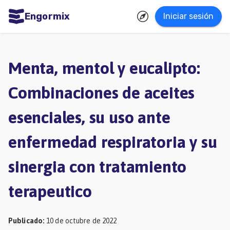
Engormix
Iniciar sesión
dades
ñol
Menta, mentol y eucalipto:
Agricultura
Combinaciones de aceites
Balanceados
esenciales, su uso ante
-
Piensos
enfermedad respiratoria y su
Avicultura
sinergia con tratamiento
Ganadería
terapeutico
Lechería
Micotoxinas
Publicado
:
10 de octubre de 2022
Porcicultura