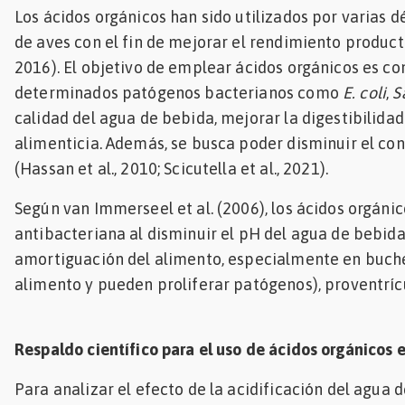
Los ácidos orgánicos han sido utilizados por varias 
Mascotas
de aves con el fin de mejorar el rendimiento product
2016). El objetivo de emplear ácidos orgánicos es con
dades
s
determinados patógenos bacterianos como
E. coli
,
S
calidad del agua de bebida, mejorar la digestibilidad
dades
alimenticia. Además, se busca poder disminuir el c
gués
(Hassan et al., 2010; Scicutella et al., 2021).
Según van Immerseel et al. (2006), los ácidos orgáni
antibacteriana al disminuir el pH del agua de bebida
amortiguación del alimento, especialmente en buc
alimento y pueden proliferar patógenos), proventrícu
Respaldo científico para el uso de ácidos orgánicos
Para analizar el efecto de la acidificación del agua 