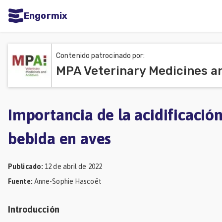
Engormix
dades
ñol
Contenido patrocinado por:
MPA Veterinary Medicines a
Agricultura
Balanceados
-
Importancia de la acidificació
Piensos
bebida en aves
Avicultura
Ganadería
Publicado
:
12 de abril de 2022
Lechería
Fuente
:
Anne-Sophie Hascoët
Micotoxinas
Introducción
Porcicultura