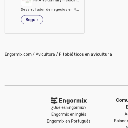
MPA Veterinary Medicines and Additives
Desarrollador de negocios en México
España
Seguir
Engormix.com
/
Avicultura
/
Fitobióticos en avicultura
Engormix
Comu
¿Qué es Engormix?
A
Engormix en Inglés
Balanc
Engormix en Portugués
A