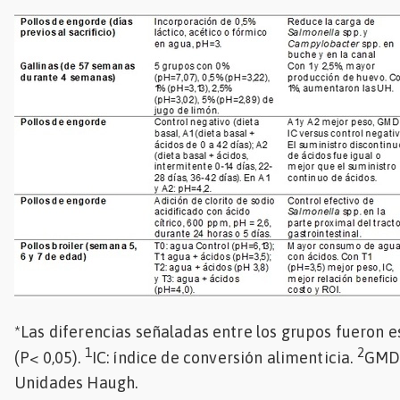
*Las diferencias señaladas entre los grupos fueron e
1
2
(P< 0,05).
IC: índice de conversión alimenticia.
GMD:
Unidades Haugh.