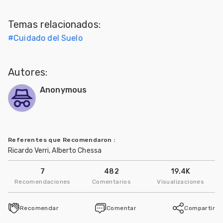
Mascotas
Temas relacionados:
#
Cuidado del Suelo
dades
s
Autores:
dades
gués
Anonymous
Referentes que Recomendaron
:
Ricardo Verri, Alberto Chessa
7
482
19.4K
Recomendaciones
Comentarios
Visualizaciones
Recomendar
Comentar
Compartir