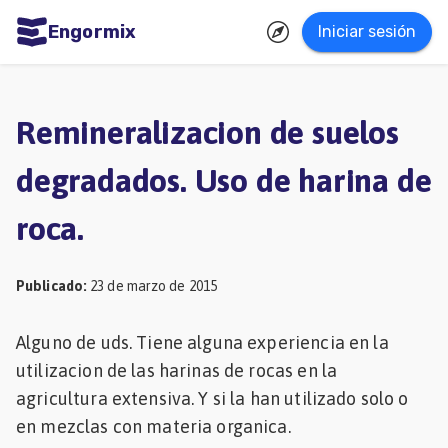
Engormix
Iniciar sesión
dades
ñol
Remineralizacion de suelos
Agricultura
degradados. Uso de harina de
Balanceados
roca.
-
Piensos
Publicado
:
23 de marzo de 2015
Avicultura
Ganadería
Alguno de uds. Tiene alguna experiencia en la
Lechería
utilizacion de las harinas de rocas en la
agricultura extensiva. Y si la han utilizado solo o
Micotoxinas
en mezclas con materia organica.
Porcicultura