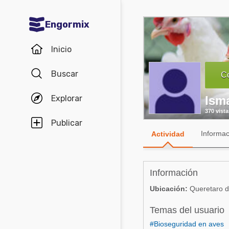
Engormix
Comunidades en español
Inicio
Agricultura
Buscar
Co
Balanceados - Piensos
Explorar
Ism
Avicultura
370 vista
Ganadería
Publicar
Informac
Actividad
Lechería
Micotoxinas
Información
Porcicultura
Ubicación:
Queretaro d
Mascotas
Temas del usuario
Comunidades en inglés
#Bioseguridad en aves