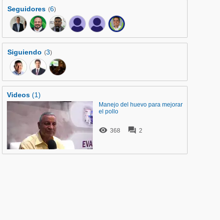
Seguidores
6
(
)
Siguiendo
3
(
)
Videos
(1)
Manejo del huevo para mejorar
el pollo


368
2