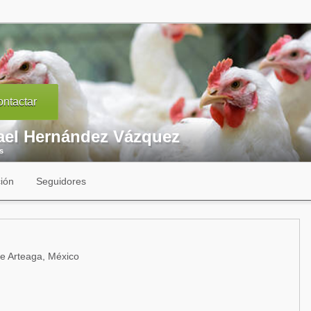
ntactar
ael Hernández Vázquez
s
ión
Seguidores
e Arteaga, México