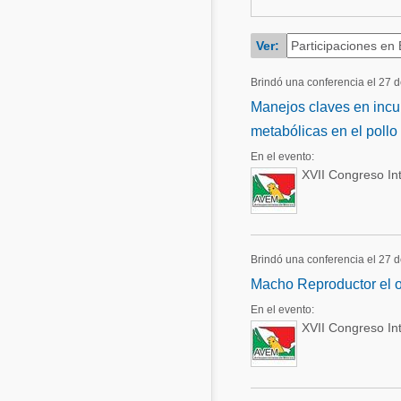
Acuacultura
Comunidades en portugués
Ver:
Micotoxinas
Micotoxinas
Brindó una conferencia el 27 
Avicultura
Avicultura
Manejos claves en incu
Porcicultura
metabólicas en el pollo
Porcicultura
Lechería
En el evento:
Ganadería
XVII Congreso In
Balanceados - Piensos
Lechería
Brindó una conferencia el 27 
Macho Reproductor el o
En el evento:
XVII Congreso In