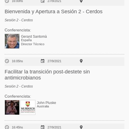



16:00hs
27/9/2021
Bienvenida y Apertura a Sesión 2 - Cerdos
Sesión 2 - Cerdos
Conferencista:
Gerard Santomà
España
Director Técnico



16:05hs
27/9/2021
Facilitar la transición post-destete sin
antimicrobianos
Sesión 2 - Cerdos
Conferencista:
John Pluske
Australia



16:45hs
27/9/2021