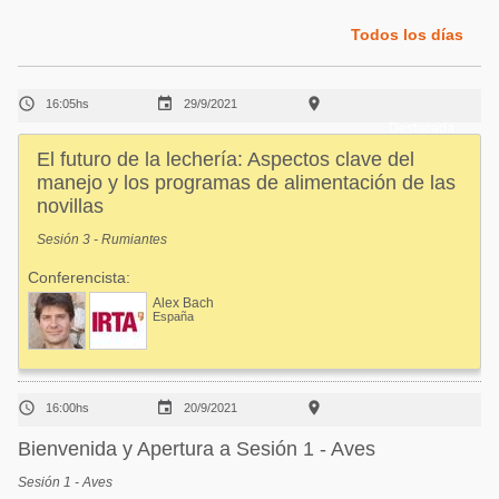
Acuacultura
Comunidades en portugués
Todos los días
Micotoxinas
Micotoxinas
Avicultura



16:05hs
29/9/2021
Avicultura
Porcicultura
Destacada
Porcicultura
El futuro de la lechería: Aspectos clave del
Lechería
manejo y los programas de alimentación de las
Ganadería
novillas
Balanceados - Piensos
Lechería
Sesión 3 - Rumiantes
Conferencista:
Alex Bach
España



16:00hs
20/9/2021
Bienvenida y Apertura a Sesión 1 - Aves
Sesión 1 - Aves