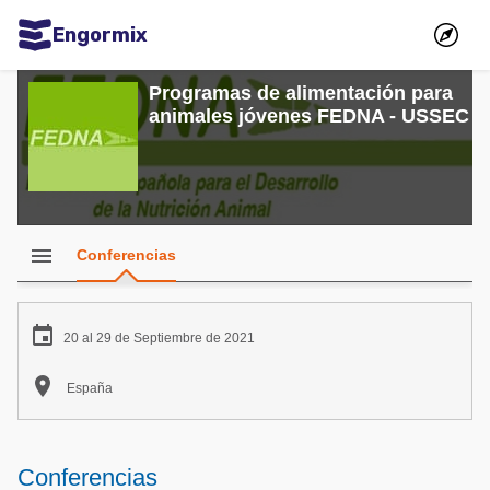
Engormix
Comunidades en español
Programas de alimentación para
animales jóvenes FEDNA - USSEC
Agricultura
Balanceados - Piensos
Avicultura
Ganadería
menu
Conferencias
Lechería
Micotoxinas

20 al 29 de Septiembre de 2021
Porcicultura

España
Mascotas
Comunidades en inglés
Conferencias