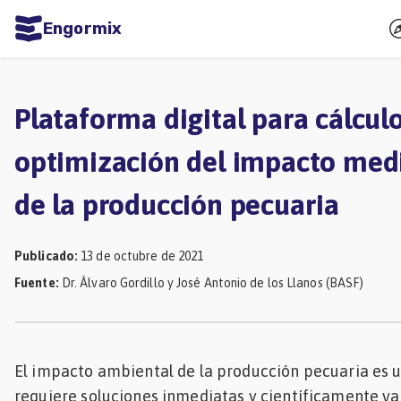
Engormix
dades
ñol
Plataforma digital para cálculo
Agricultura
optimización del impacto med
Balanceados
de la producción pecuaria
-
Piensos
Publicado
:
13 de octubre de 2021
Avicultura
Fuente
:
Dr. Álvaro Gordillo y José Antonio de los Llanos (BASF)
Ganadería
Lechería
Micotoxinas
El impacto ambiental de la producción pecuaria es u
Porcicultura
requiere soluciones inmediatas y científicamente va