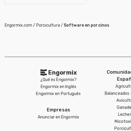
Engormix.com
/
Porcicultura
/
Software en porcinos
Engormix
Comunida
Españ
¿Qué es Engormix?
Agricul
Engormix en Inglés
Balanceados 
Engormix en Portugués
Avicult
Ganade
Empresas
Lecher
Anunciar en Engormix
Micotox
Porcicul