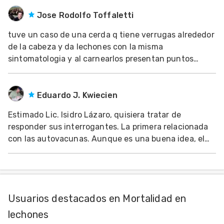
ser debidas a problemas nutricionales, o aflatoxinas,
sería importante conocer acerca de
Jose Rodolfo Toffaletti
tuve un caso de una cerda q tiene verrugas alrededor
de la cabeza y da lechones con la misma
sintomatologia y al carnearlos presentan puntos
negros en higado y pulmon y al abrir la verruga sale
un liquido negro, que puede ser
Eduardo J. Kwiecien
Estimado Lic. Isidro Lázaro, quisiera tratar de
responder sus interrogantes. La primera relacionada
con las autovacunas. Aunque es una buena idea, el
meollo es tratar de aislar la cepa que está ocasionado
el brote y que esta posea los genes de virulencia.
Hasta ahora, al menos en América no existe
Usuarios destacados en Mortalidad en
lechones