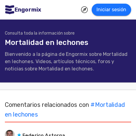
Engormix
Iniciar sesión
dades
ñol
Consulta toda la información sobre
Mortalidad en lechones
Agricultura
Bienvenido a la página de Engormix sobre Mortalidad
Balanceados
en lechones. Videos, artículos técnicos, foros y
-
noticias sobre Mortalidad en lechones.
Piensos
Avicultura
Ganadería
Comentarios relacionados con
#
Mortalidad
Lechería
en lechones
Micotoxinas
Porcicultura
Federico Astorga