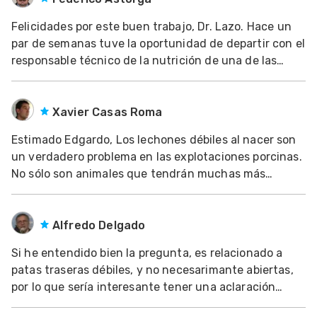
Mascotas
Felicidades por este buen trabajo, Dr. Lazo. Hace un
par de semanas tuve la oportunidad de departir con el
dades
responsable técnico de la nutrición de una de las
s
principales empresas de Dinamarca. Alimentan a unas
500,000 madres y la media de sus granjas es de 32
dades
lechones destetados por cerda y año (e
Xavier Casas Roma
gués
Estimado Edgardo, Los lechones débiles al nacer son
un verdadero problema en las explotaciones porcinas.
No sólo son animales que tendrán muchas más
probabilidades de morir que el resto (con el perjuicio
económico que se deriva) sino que también serán
animales con unas dificultades incrementadas
Alfredo Delgado
Si he entendido bien la pregunta, es relacionado a
patas traseras débiles, y no necesarimante abiertas,
por lo que sería interesante tener una aclaración
sobre el particular. Es cierto que pata débiles pueden