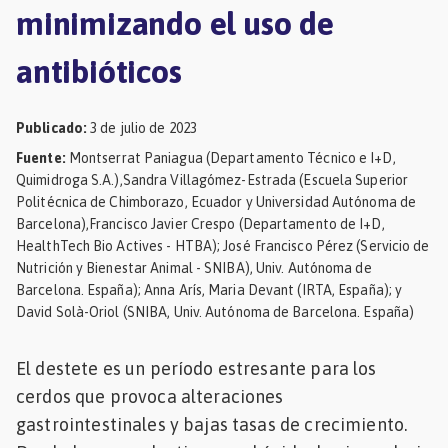
minimizando el uso de
Mascotas
antibióticos
dades
s
Publicado
:
3 de julio de 2023
dades
Fuente
:
Montserrat Paniagua (Departamento Técnico e I+D,
gués
Quimidroga S.A.),Sandra Villagómez-Estrada (Escuela Superior
Politécnica de Chimborazo, Ecuador y Universidad Autónoma de
Barcelona),Francisco Javier Crespo (Departamento de I+D,
HealthTech Bio Actives - HTBA); José Francisco Pérez (Servicio de
Nutrición y Bienestar Animal - SNIBA), Univ. Autónoma de
Barcelona. España); Anna Arís, Maria Devant (IRTA, España); y
David Solà-Oriol (SNIBA, Univ. Autónoma de Barcelona. España)
El destete es un período estresante para los
cerdos que provoca alteraciones
gastrointestinales y bajas tasas de crecimiento.