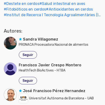
#
Destete en cerdos
#
Salud intestinal en aves
#
Fitobióticos en cerdos
#
Antioxidantes en cerdos
#
Institut de Recerca I Tecnologia Agroalimentàries (IRTA)
Autores:
Sandra Villagomez
PRONACA Procesadora Nacional de alimentos
Seguir
Francisco Javier Crespo Montero
HealthTech BioActives - HTBA
Seguir
José Francisco Pérez Hernandez
Universitat Autònoma de Barcelona - UAB