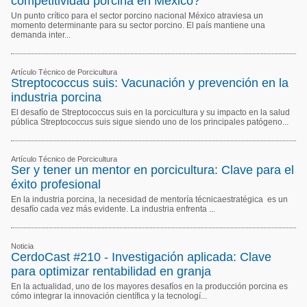
competitividad porcina en México?
Acuacultura
Comunidades en portugués
Un punto crítico para el sector porcino nacional México atraviesa un
momento determinante para su sector porcino. El país mantiene una
Micotoxinas
demanda inter...
Micotoxinas
Avicultura
Avicultura
Artículo Técnico de Porcicultura
Porcicultura
Streptococcus suis: Vacunación y prevención en la
Porcicultura
industria porcina
Lechería
El desafío de Streptococcus suis en la porcicultura y su impacto en la salud
Ganadería
pública Streptococcus suis sigue siendo uno de los principales patógeno...
Balanceados - Piensos
Lechería
Artículo Técnico de Porcicultura
Ser y tener un mentor en porcicultura: Clave para el
éxito profesional
En la industria porcina, la necesidad de mentoría técnicaestratégica es un
desafío cada vez más evidente. La industria enfrenta ...
Noticia
CerdoCast #210 - Investigación aplicada: Clave
para optimizar rentabilidad en granja
En la actualidad, uno de los mayores desafíos en la producción porcina es
cómo integrar la innovación científica y la tecnologí...