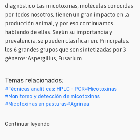
diagnóstico Las micotoxinas, moléculas conocidas
Mascotas
por todos nosotros, tienen un gran impacto en la
producción animal, y por eso continuamos
dades
s
hablando de ellas. Según su importancia y
prevalencia, se pueden clasificar en: Principales:
dades
los 6 grandes grupos que son sintetizadas por 3
gués
géneros: Aspergillus, Fusarium ...
Temas relacionados:
#
Técnicas analíticas: HPLC - PCR
#
Micotoxinas
#
Monitoreo y detección de micotoxinas
#
Micotoxinas en pasturas
#
Agrinea
Continuar leyendo