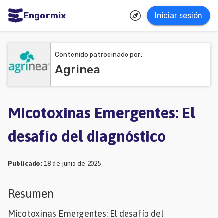
Engormix
Iniciar sesión
dades
ñol
Contenido patrocinado por:
Agrinea
Agricultura
Balanceados
-
Micotoxinas Emergentes: El
Piensos
desafío del diagnóstico
Avicultura
Ganadería
Publicado
:
18 de junio de 2025
Lechería
Resumen
Micotoxinas
Micotoxinas Emergentes: El desafío del
Porcicultura