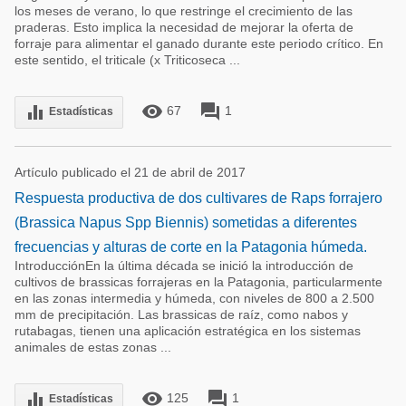
los meses de verano, lo que restringe el crecimiento de las
praderas. Esto implica la necesidad de mejorar la oferta de
forraje para alimentar el ganado durante este periodo crítico. En
este sentido, el triticale (x Triticoseca ...
remove_red_eye
forum
equalizer
67
1
Estadísticas
Artículo publicado el 21 de abril de 2017
Respuesta productiva de dos cultivares de Raps forrajero
(Brassica Napus Spp Biennis) sometidas a diferentes
frecuencias y alturas de corte en la Patagonia húmeda.
IntroducciónEn la última década se inició la introducción de
cultivos de brassicas forrajeras en la Patagonia, particularmente
en las zonas intermedia y húmeda, con niveles de 800 a 2.500
mm de precipitación. Las brassicas de raíz, como nabos y
rutabagas, tienen una aplicación estratégica en los sistemas
animales de estas zonas ...
remove_red_eye
forum
equalizer
125
1
Estadísticas