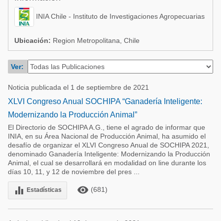
Acuacultura
Comunidades en portugués
INIA Chile - Instituto de Investigaciones Agropecuarias
Micotoxinas
Micotoxinas
Avicultura
Ubicación:
Region Metropolitana, Chile
Avicultura
Porcicultura
Ver:
Porcicultura
Lechería
Ganadería
Noticia publicada el 1 de septiembre de 2021
Balanceados - Piensos
XLVI Congreso Anual SOCHIPA “Ganadería Inteligente:
Lechería
Modernizando la Producción Animal”
El Directorio de SOCHIPA A.G., tiene el agrado de informar que
INIA, en su Área Nacional de Producción Animal, ha asumido el
desafío de organizar el XLVI Congreso Anual de SOCHIPA 2021,
denominado Ganadería Inteligente: Modernizando la Producción
Animal, el cual se desarrollará en modalidad on line durante los
días 10, 11, y 12 de noviembre del pres ...
remove_red_eye
equalizer
(681)
Estadísticas