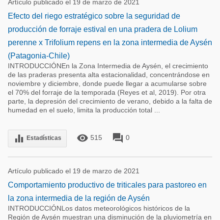
Artículo publicado el 19 de marzo de 2021
Efecto del riego estratégico sobre la seguridad de
producción de forraje estival en una pradera de Lolium
perenne x Trifolium repens en la zona intermedia de Aysén
(Patagonia-Chile)
INTRODUCCIÓNEn la Zona Intermedia de Aysén, el crecimiento
de las praderas presenta alta estacionalidad, concentrándose en
noviembre y diciembre, donde puede llegar a acumularse sobre
el 70% del forraje de la temporada (Reyes et al, 2019). Por otra
parte, la depresión del crecimiento de verano, debido a la falta de
humedad en el suelo, limita la producción total ...
remove_red_eye
forum
equalizer
515
0
Estadísticas
Artículo publicado el 19 de marzo de 2021
Comportamiento productivo de triticales para pastoreo en
la zona intermedia de la región de Aysén
INTRODUCCIÓNLos datos meteorológicos históricos de la
Región de Aysén muestran una disminución de la pluviometría en