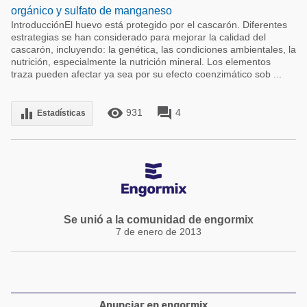
orgánico y sulfato de manganeso
IntroducciónEl huevo está protegido por el cascarón. Diferentes
estrategias se han considerado para mejorar la calidad del
cascarón, incluyendo: la genética, las condiciones ambientales, la
nutrición, especialmente la nutrición mineral. Los elementos
traza pueden afectar ya sea por su efecto coenzimático sob ...
remove_red_eye
forum
equalizer
931
4
Estadísticas
Se unió a la comunidad de engormix
7 de enero de 2013
Anunciar en engormix