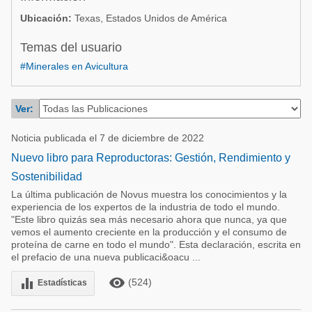
Acuacultura
Comunidades en portugués
Ubicación:
Texas, Estados Unidos de América
Micotoxinas
Micotoxinas
Temas del usuario
Avicultura
#Minerales en Avicultura
Avicultura
Porcicultura
Porcicultura
Lechería
Ver:
Ganadería
Balanceados - Piensos
Noticia publicada el 7 de diciembre de 2022
Lechería
Nuevo libro para Reproductoras: Gestión, Rendimiento y
Sostenibilidad
La última publicación de Novus muestra los conocimientos y la
experiencia de los expertos de la industria de todo el mundo.
"Este libro quizás sea más necesario ahora que nunca, ya que
vemos el aumento creciente en la producción y el consumo de
proteína de carne en todo el mundo". Esta declaración, escrita en
el prefacio de una nueva publicaci&oacu ...
remove_red_eye
equalizer
(524)
Estadísticas