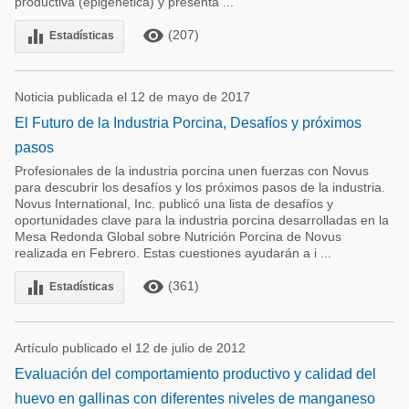
productiva (epigenética) y presenta ...
remove_red_eye
equalizer
(207)
Estadísticas
Noticia publicada el 12 de mayo de 2017
El Futuro de la Industria Porcina, Desafíos y próximos
pasos
Profesionales de la industria porcina unen fuerzas con Novus
para descubrir los desafíos y los próximos pasos de la industria.
Novus International, Inc. publicó una lista de desafíos y
oportunidades clave para la industria porcina desarrolladas en la
Mesa Redonda Global sobre Nutrición Porcina de Novus
realizada en Febrero. Estas cuestiones ayudarán a i ...
remove_red_eye
equalizer
(361)
Estadísticas
Artículo publicado el 12 de julio de 2012
Evaluación del comportamiento productivo y calidad del
huevo en gallinas con diferentes niveles de manganeso