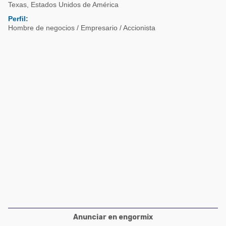
Acuacultura
Texas
,
Estados Unidos de América
Comunidades en portugués
Perfil:
Micotoxinas
Hombre de negocios / Empresario / Accionista
Micotoxinas
Avicultura
Avicultura
Porcicultura
Porcicultura
Lechería
Ganadería
Balanceados - Piensos
Lechería
Anunciar en engormix