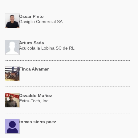
Acuacultura
Comunidades en portugués
Micotoxinas
Oscar Pinto
Micotoxinas
Gaviglio Comercial SA
Avicultura
Avicultura
Porcicultura
Porcicultura
Arturo Sada
Lechería
Acuicola la Lobina SC de RL
Ganadería
Balanceados - Piensos
Lechería
Finca Alvamar
Osvaldo Muñoz
Extru-Tech, Inc.
tomas sierra paez