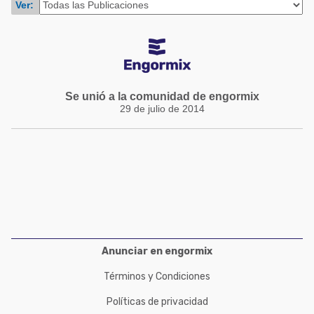
Ver:
Acuacultura
Comunidades en portugués
Micotoxinas
Micotoxinas
Avicultura
Avicultura
Porcicultura
Porcicultura
Se unió a la comunidad de engormix
Lechería
29 de julio de 2014
Ganadería
Balanceados - Piensos
Lechería
Anunciar en engormix
Términos y Condiciones
Políticas de privacidad