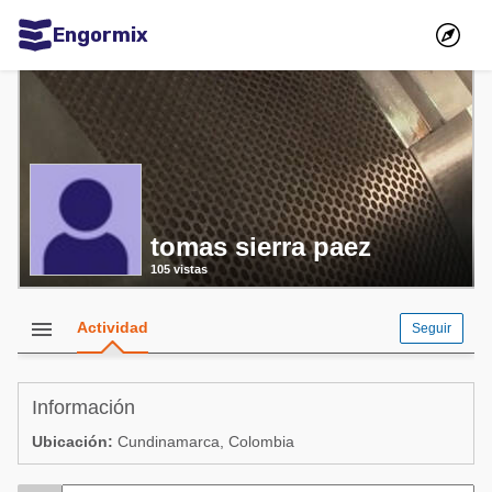
Engormix
Comunidades en español
Agricultura
Balanceados - Piensos
Avicultura
tomas sierra paez
Ganadería
105 vistas
Lechería
Micotoxinas
menu
Actividad
Seguir
Porcicultura
Mascotas
Información
Ubicación:
Cundinamarca, Colombia
Comunidades en inglés