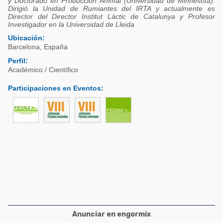
y Doctorado en Producción Animal (Universidad de Minnesota).
Acuacultura
Dirigió la Unidad de Rumiantes del IRTA y actualmente es
Comunidades en portugués
Director del Director Institut Làctic de Catalunya y Profesor
Micotoxinas
Investigador en la Universidad de Lleida
Micotoxinas
Ubicación:
Avicultura
Barcelona
,
España
Avicultura
Porcicultura
Perfil:
Porcicultura
Académico / Científico
Lechería
Ganadería
Participaciones en Eventos
:
Balanceados - Piensos
Lechería
Anunciar en engormix