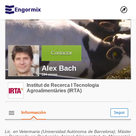
Engormix
Comunidades en español
Agricultura
Balanceados - Piensos
Contactar
Avicultura
Alex Bach
Ganadería
154 vistas
Lechería
Institut de Recerca I Tecnologia
Micotoxinas
Agroalimentàries (IRTA)
Porcicultura
Mascotas
menu
Información
Seguir
Comunidades en inglés
Lic. en Veterinaria (Universidad Autónoma de Barcelona); Máster