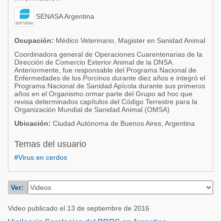
Acuacultura
Comunidades en portugués
SENASA Argentina
Micotoxinas
Micotoxinas
Avicultura
Ocupación:
Médico Veterinario, Magister en Sanidad Animal
Avicultura
Coordinadora general de Operaciones Cuarentenarias de la
Porcicultura
Dirección de Comercio Exterior Animal de la DNSA.
Porcicultura
Anteriormente, fue responsable del Programa Nacional de
Lechería
Enfermedades de los Porcinos durante diez años e integró el
Ganadería
Programa Nacional de Sanidad Apícola durante sus primeros
Balanceados - Piensos
años en el Organismo.ormar parte del Grupo ad hoc que
revisa determinados capítulos del Código Terrestre para la
Lechería
Organización Mundial de Sanidad Animal (OMSA)
Ubicación:
Ciudad Autónoma de Buenos Aires, Argentina
Temas del usuario
#Virus en cerdos
Ver:
Video publicado el 13 de septiembre de 2016