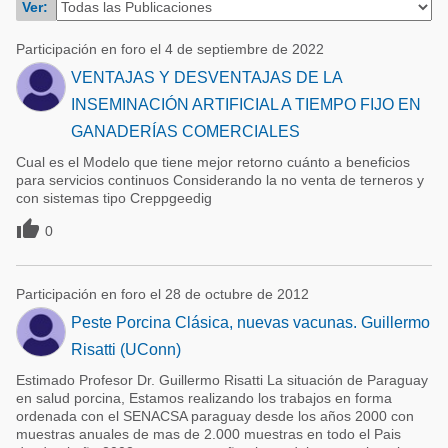
Ver:
Acuacultura
Comunidades en portugués
Micotoxinas
Participación en foro el 4 de septiembre de 2022
Micotoxinas
VENTAJAS Y DESVENTAJAS DE LA
Avicultura
Avicultura
INSEMINACIÓN ARTIFICIAL A TIEMPO FIJO EN
Porcicultura
GANADERÍAS COMERCIALES
Porcicultura
Lechería
Cual es el Modelo que tiene mejor retorno cuánto a beneficios
Ganadería
para servicios continuos Considerando la no venta de terneros y
Balanceados - Piensos
con sistemas tipo Creppgeedig
Lechería

0
Participación en foro el 28 de octubre de 2012
Peste Porcina Clásica, nuevas vacunas. Guillermo
Risatti (UConn)
Estimado Profesor Dr. Guillermo Risatti La situación de Paraguay
en salud porcina, Estamos realizando los trabajos en forma
ordenada con el SENACSA paraguay desde los años 2000 con
muestras anuales de mas de 2.000 muestras en todo el Pais