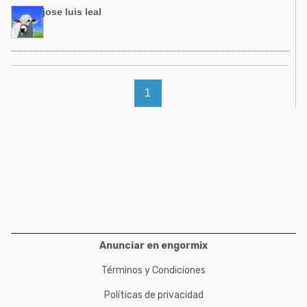
Acuacultura
jose luis leal
Comunidades en portugués
Micotoxinas
Micotoxinas
Avicultura
Avicultura
Porcicultura
1
Porcicultura
Lechería
Ganadería
Balanceados - Piensos
Lechería
Anunciar en engormix
Términos y Condiciones
Políticas de privacidad