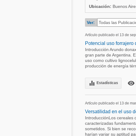
Ubicación:
Buenos Aires
Acuacultura
Comunidades en portugués
Micotoxinas
Ver:
Micotoxinas
Avicultura
Avicultura
Artículo publicado el 13 de se
Porcicultura
Potencial uso forrajero 
Porcicultura
Introducción Arundo donax
Lechería
gran parte de Argentina. E
Ganadería
uso como cultivo lignocelu
Balanceados - Piensos
producción de energía tér
Lechería
equalizer
remove_red_eye
Estadísticas
Artículo publicado el 13 de ma
Versatilidad en el uso d
IntroducciónLos cereales 
caracterizadas fundamenta
sometidos. Si bien se reco
harían variar su aptitud p