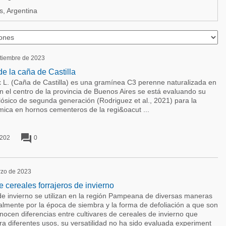
, Argentina
ptiembre de 2023
de la caña de Castilla
 L. (Caña de Castilla) es una gramínea C3 perenne naturalizada en
n el centro de la provincia de Buenos Aires se está evaluando su
lósico de segunda generación (Rodriguez et al., 2021) para la
mica en hornos cementeros de la regi&oacut ...
forum
202
0
rzo de 2023
e cereales forrajeros de invierno
de invierno se utilizan en la región Pampeana de diversas maneras
lmente por la época de siembra y la forma de defoliación a que son
nocen diferencias entre cultivares de cereales de invierno que
ara diferentes usos, su versatilidad no ha sido evaluada experiment