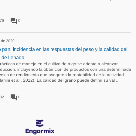
forum
76
0
o de 2020
o pan: Incidencia en las respuestas del peso y la calidad del
 de llenado
rácticas de manejo en el cultivo de trigo se orienta a alcanzar
roducción, incluyendo la obtención de productos con una determinada
veles de rendimiento que aseguren la rentabilidad de la actividad
anini et al., 2012). La calidad del grano puede definir su val ...
forum
82
0