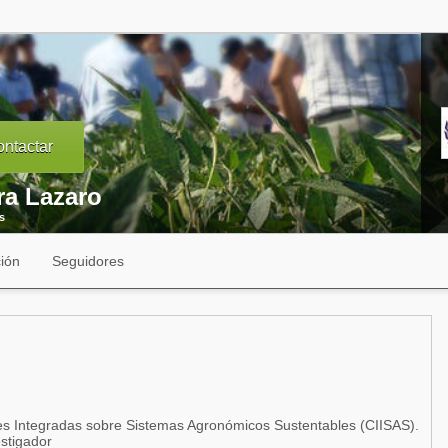
ntactar
ra Lazaro
s
ión
Seguidores
es Integradas sobre Sistemas Agronómicos Sustentables (CIISAS).
estigador