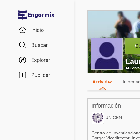
Engormix
Comunidades en español
Inicio
Agricultura
Buscar
Co
Balanceados - Piensos
Explorar
Lau
Avicultura
131 vista
Ganadería
Publicar
Informac
Actividad
Lechería
Micotoxinas
Información
Porcicultura
UNICEN
Mascotas
Centro de Investigacion
Comunidades en inglés
Cargo: Vicedirector. Inv