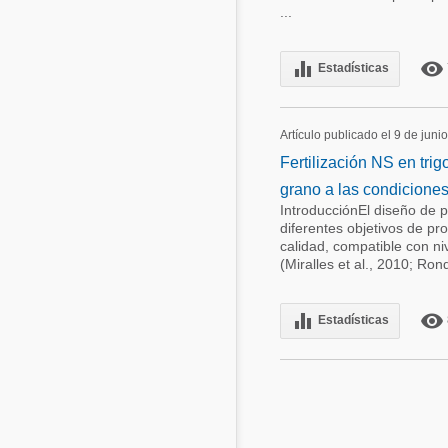
...
equalizer
remove_red_eye
Estadísticas
Artículo publicado el 9 de juni
Fertilización NS en trig
grano a las condiciones
IntroducciónEl diseño de p
diferentes objetivos de p
calidad, compatible con ni
(Miralles et al., 2010; Rond
equalizer
remove_red_eye
Estadísticas