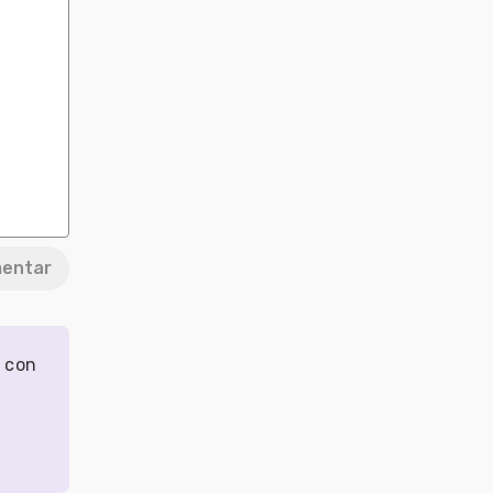
entar
r con