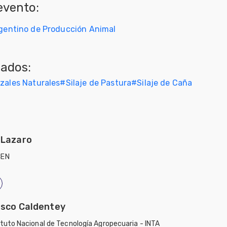
evento:
gentino de Producción Animal
nados:
izales Naturales
#
Silaje de Pastura
#
Silaje de Caña
 Lazaro
CEN
isco Caldentey
ituto Nacional de Tecnología Agropecuaria - INTA