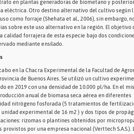
trato en plantas generadoras de biometano y posterio
 eléctrica. Otro destino alternativo del cultivo según 
 uso como forraje (Shehata et al., 2006), sin embargo, n
as sobre este uso alternativo en la región. El objetivo 
la calidad forrajera de esta especie bajo dos condicione
ervado mediante ensilado.
s
a cabo en la Chacra Experimental de la Facultad de Agr
rovincia de Buenos Aires. Se utilizó un cultivo experim
do en 2019 con una densidad de 10.000 pl/ha. En el mi
producción anual de biomasa seca aérea en diferentes
lidad nitrógeno fosforada (5 tratamientos de fertilizac
 unidad experimental de 16 m2 ) y dos tipos de propág
ntaciones: rizomas o plantines obtenidos por micropro
os provistos por una empresa nacional (Verttech S.A.S.). 