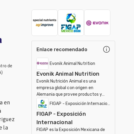
a
Enlace recomendado
Evonik Animal Nutrition
ntro de
A)
Evonik Animal Nutrition
Evonik Nutrición Animal es una
empresa global con origen en
Alemania que provee productos y
servicios tales como aminoacidos y
da en
FIGAP - Exposición Internacional
probióticos para aves y cerdo
á
FIGAP - Exposición
riguez
Internacional
e la
FIGAP es la Exposición Mexicana de