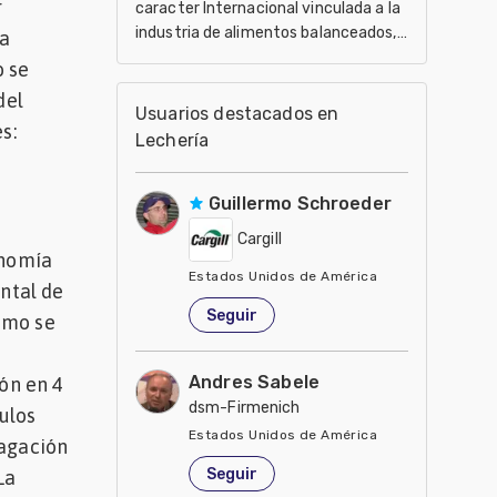
r
caracter Internacional vinculada a la
industria de alimentos balanceados,
la
salud, nutrición y genética en
o se
producción anima
del
Usuarios destacados en
s:
Lechería
Guillermo Schroeder
Cargill
onomía
Estados Unidos de América
ental de
Seguir
smo se
Andres Sabele
ión en 4
dsm-Firmenich
ulos
Estados Unidos de América
pagación
Seguir
La