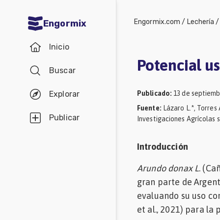
Engormix.com
/
Lechería
Engormix
Comunidades
Inicio
en español
Potencial us
Buscar
Agricultura
Balanceados
Publicado
:
13 de septiemb
Explorar
Fuente
:
Lázaro L.*, Torres 
-
Publicar
Investigaciones Agrícolas
Piensos
Avicultura
Introducción
Ganadería
Arundo donax L
. (Ca
Lechería
gran parte de Argent
evaluando su uso co
Micotoxinas
et al., 2021) para l
Porcicultura