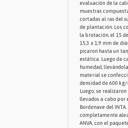
evaluación de la cal
muestras compuestas
cortadas al ras del s
de plantación. Los c
la brotación, el 15 d
15,3 ± 1,9 mm de diá
picaron hasta un ta
estática. Luego de 
humedad, llevándolas
material se confecci
densidad de 600 kg/m
Luego, se realizaron 
llevados a cabo por 
Bordenave del INTA. P
completamente aleat
ANVA, con el paquete 