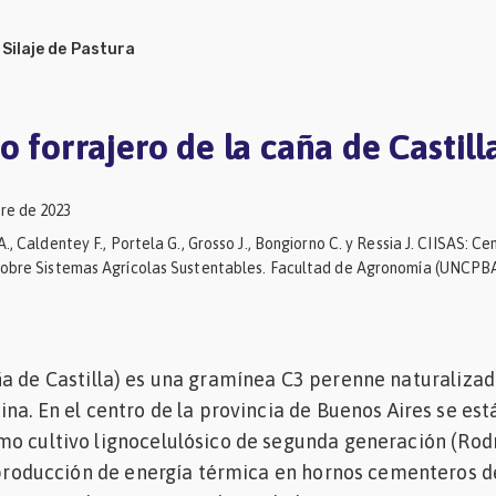
/
Silaje de Pastura
o forrajero de la caña de Castill
re de 2023
A., Caldentey F., Portela G., Grosso J., Bongiorno C. y Ressia J. CIISAS: Ce
 sobre Sistemas Agrícolas Sustentables. Facultad de Agronomía (UNCPB
ña de Castilla) es una gramínea C3 perenne naturaliza
ina. En el centro de la provincia de Buenos Aires se est
mo cultivo lignocelulósico de segunda generación (Rod
a producción de energía térmica en hornos cementeros d