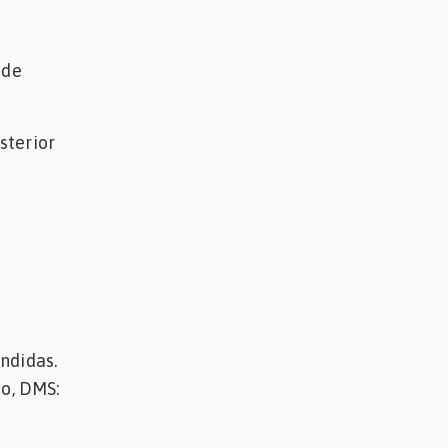
 de
sterior
ndidas.
do, DMS: