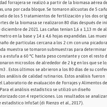
idad forrajera se realizó a partir de la biomasa aérea d
, una por cada bloque. Se tomaron alícuotas de 5 cañ
uelo de los 5 tratamientos de fertilización y los dos orí
ortes de la biomasa se realizaron 80 días después de in
e diciembre de 2021. Las cañas tenían 1,6 ± 1,13 m de al
metro en la base y 14 ± 4,6 hojas expandidas. Las mues
maño de partículas cercana a los 2 cm con una picador
cada muestra se tomaron submuestras para determinar
 a estufa a 60 °C hasta peso constante y con el resto 
onaron microsilos de alrededor de 2 kg en los que se l
3 . Estos últimos se abrieron a los 80 días de su confe
los análisis de calidad rutinarios. Estos análisis fueron
el Laboratorio de evaluación de Forrajes y Alimentos de
ara el análisis estadístico se utilizó un diseño
orizado con 4 repeticiones. Los resultados se analiza
estadístico InfoSat (di Rienzo et al., 2017).