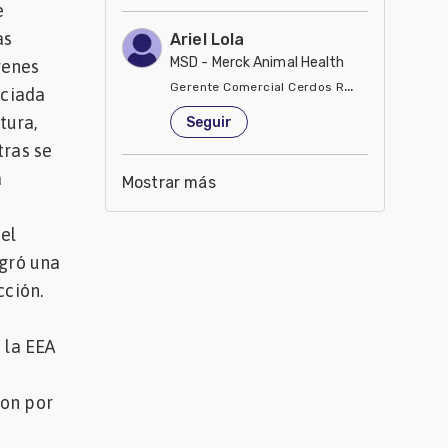
e
as
Ariel Lola
MSD - Merck Animal Health
genes
Gerente Comercial Cerdos Región Sur
iciada
Estados Unidos de América
tura,
Seguir
tras se
a
Mostrar más
del
ogró una
cción.
 la EEA
ron por