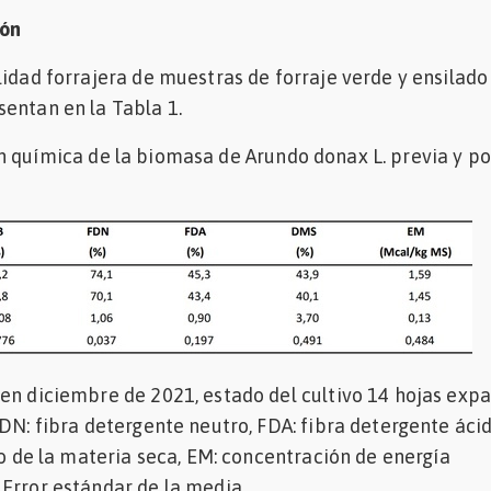
ión
lidad forrajera de muestras de forraje verde y ensilado
entan en la Tabla 1.
n química de la biomasa de Arundo donax L. previa y po
en diciembre de 2021, estado del cultivo 14 hojas expa
FDN: fibra detergente neutro, FDA: fibra detergente áci
tro de la materia seca, EM: concentración de energía
Error estándar de la media.