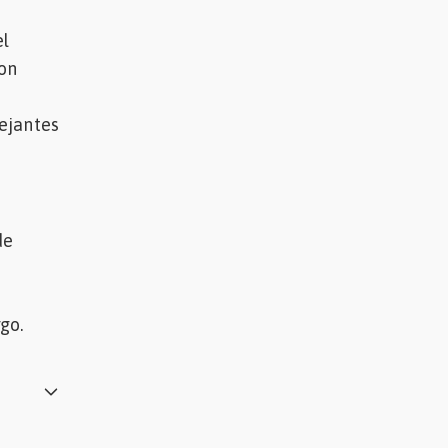
el
ron
ejantes
de
go.