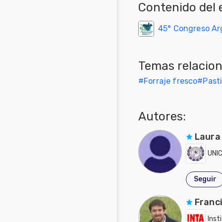
Contenido del 
45° Congreso Ar
Temas relacio
#
Forraje fresco
#
Past
Autores:
Laura
UNI
Seguir
Franc
Inst