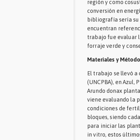
región y como cosus
Mascotas
conversión en energía
bibliografía sería su
Comunidades
encuentran referenci
en inglés
trabajo fue evaluar 
forraje verde y cons
Comunidades
en portugués
Materiales y Método
El trabajo se llevó 
(UNCPBA), en Azul, P
Arundo donax planta
viene evaluando la 
condiciones de ferti
bloques, siendo cada
para iniciar las pla
in vitro, estos últim