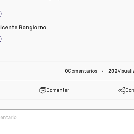
Vicente Bongiorno
0
Comentarios
·
202
Visuali
Comentar
Com