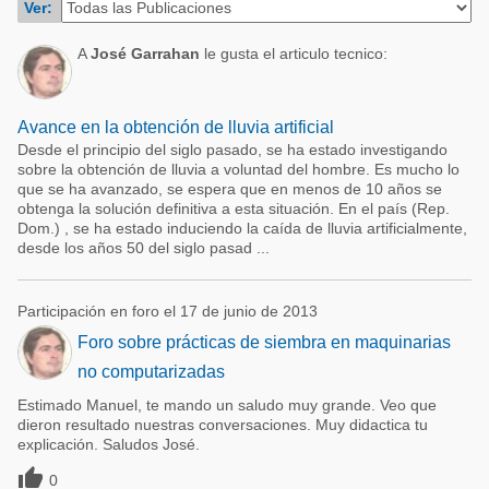
Ver:
Acuacultura
Comunidades en portugués
Micotoxinas
A
José Garrahan
le gusta el articulo tecnico:
Micotoxinas
Avicultura
Avicultura
Porcicultura
Avance en la obtención de lluvia artificial
Porcicultura
Desde el principio del siglo pasado, se ha estado investigando
Lechería
sobre la obtención de lluvia a voluntad del hombre. Es mucho lo
Ganadería
que se ha avanzado, se espera que en menos de 10 años se
Balanceados - Piensos
obtenga la solución definitiva a esta situación. En el país (Rep.
Lechería
Dom.) , se ha estado induciendo la caída de lluvia artificialmente,
desde los años 50 del siglo pasad ...
Participación en foro el 17 de junio de 2013
Foro sobre prácticas de siembra en maquinarias
no computarizadas
Estimado Manuel, te mando un saludo muy grande. Veo que
dieron resultado nuestras conversaciones. Muy didactica tu
explicación. Saludos José.

0