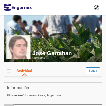
Engormix
Comunidades en español
Agricultura
Balanceados - Piensos
Avicultura
José Garrahan
Ganadería
102 vistas
Lechería
Micotoxinas
menu
Actividad
Seguir
Porcicultura
Mascotas
Información
Ubicación:
Buenos Aires, Argentina
Comunidades en inglés